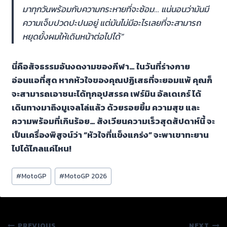
มาทุกวันพร้อมกับความกระหายที่จะซ้อม… แน่นอนว่ามันมี
ความเจ็บปวดปะปนอยู่ แต่มันไม่มีอะไรเลยที่จะสามารถ
หยุดยั้งผมให้เดินหน้าต่อไปได้”
นี่คือสัจธรรมอันงดงามของกีฬา… ในวันที่ร่างกาย
อ่อนแอที่สุด หากหัวใจของคุณปฏิเสธที่จะยอมแพ้ คุณก็
จะสามารถเอาชนะได้ทุกอุปสรรค เฟร์มิน อัลเดเกร์ ได้
เดินทางมาถึงมูเจลโล่แล้ว ด้วยรอยยิ้ม ความสุข และ
ความพร้อมที่เกินร้อย… สังเวียนความเร็วสุดสัปดาห์นี้ จะ
เป็นเครื่องพิสูจน์ว่า “หัวใจที่แข็งแกร่ง” จะพาเขาทะยาน
ไปได้ไกลแค่ไหน!
Post
#
MotoGP
#
MotoGP 2026
Tags:
PREVIOUS
NEXT