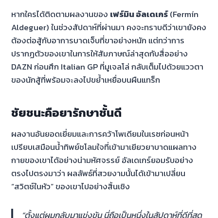
หากใครได้ติดตามผลงานของ
เฟร์มิน อัลเดเกร์
(Fermín
Aldeguer) ในช่วงสัปดาห์ที่ผ่านมา คงจะทราบดีว่าเขายังคง
ต้องต่อสู้กับอาการบาดเจ็บที่ขาอย่างหนัก แต่ทว่าการ
ปรากฏตัวของเขาในการให้สัมภาษณ์ล่าสุดกับสื่ออย่าง
DAZN ก่อนศึก Italian GP ที่มูเจลโล่ กลับเต็มไปด้วยแววตา
ของนักสู้ที่พร้อมจะลงไปขย้ำเหยื่อบนผืนแทร็ก
ชัยชนะคือยารักษาชั้นดี
ผลงานอันยอดเยี่ยมและการคว้าโพเดียมในเรซก่อนหน้า
เปรียบเสมือนน้ำทิพย์ชโลมใจที่เข้ามาเยียวยาบาดแผลทาง
กายของเขาได้อย่างน่ามหัศจรรย์ อัลเดเกร์ยอมรับอย่าง
ตรงไปตรงมาว่า ผลลัพธ์ที่สวยงามนั้นได้เข้ามาเปลี่ยน
“สวิตช์ในหัว” ของเขาไปอย่างสิ้นเชิง
“ตั้งแต่ผมกลับมาแข่งขัน นี่ถือเป็นหนึ่งในสัปดาห์ที่ดีที่สุด