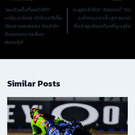
แนะแนว
“ผมตัวแข็งทื่อหน้าทีวี!”
ทะลุขีดจำกัด! “อัลเดเกร์” บิด
เรื่อง
มาร์ค มาร์เกซ เปิดใจนาทีเห็น
ระห่ำกดเวลาเร็วสุด ผงาด
น้องชายชนสยอง รับเข้าใจ
ขึ้นจ่าฝูงซ้อมเดือดที่มูเจลโล่
สัจธรรมความเสี่ยง
MotoGP
Similar Posts