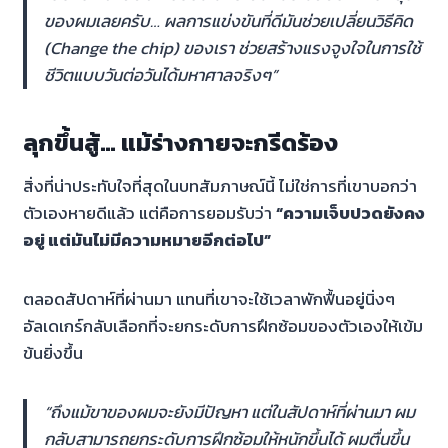
ของผมเลยครับ… ผลการแข่งขันที่ดีมันช่วยเปลี่ยนวิธีคิด
(Change the chip) ของเรา ช่วยสร้างแรงจูงใจในการใช้
ชีวิตแบบวันต่อวันได้มหาศาลจริงๆ”
ลุกขึ้นสู้… แม้ร่างกายจะกรีดร้อง
สิ่งที่น่าประทับใจที่สุดในบทสัมภาษณ์นี้ ไม่ใช่การที่เขาบอกว่า
ตัวเองหายดีแล้ว แต่คือการยอมรับว่า
“ความเจ็บปวดยังคง
อยู่ แต่มันไม่มีความหมายอีกต่อไป”
ตลอดสัปดาห์ที่ผ่านมา แทนที่เขาจะใช้เวลาพักฟื้นอยู่นิ่งๆ
อัลเดเกร์กลับเลือกที่จะยกระดับการฝึกซ้อมของตัวเองให้เข้ม
ข้นยิ่งขึ้น
“ถึงแม้ขาของผมจะยังมีปัญหา แต่ในสัปดาห์ที่ผ่านมา ผม
กลับสามารถยกระดับการฝึกซ้อมให้หนักขึ้นได้ ผมตื่นขึ้น