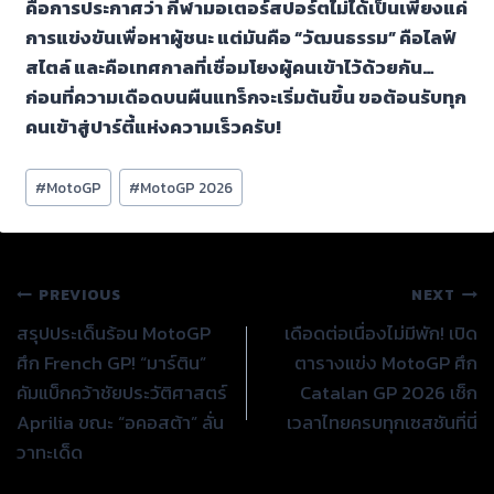
คือการประกาศว่า กีฬามอเตอร์สปอร์ตไม่ได้เป็นเพียงแค่
การแข่งขันเพื่อหาผู้ชนะ แต่มันคือ “วัฒนธรรม” คือไลฟ์
สไตล์ และคือเทศกาลที่เชื่อมโยงผู้คนเข้าไว้ด้วยกัน…
ก่อนที่ความเดือดบนผืนแทร็กจะเริ่มต้นขึ้น ขอต้อนรับทุก
คนเข้าสู่ปาร์ตี้แห่งความเร็วครับ!
Post
#
MotoGP
#
MotoGP 2026
Tags:
แนะแนว
PREVIOUS
NEXT
สรุปประเด็นร้อน MotoGP
เดือดต่อเนื่องไม่มีพัก! เปิด
เรื่อง
ศึก French GP! “มาร์ติน”
ตารางแข่ง MotoGP ศึก
คัมแบ็กคว้าชัยประวัติศาสตร์
Catalan GP 2026 เช็ก
Aprilia ขณะ “อคอสต้า” ลั่น
เวลาไทยครบทุกเซสชันที่นี่
วาทะเด็ด