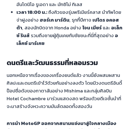
อันโตนิโอ รูเอดา และ มักซิโม่ กิเลส
เวลา 18:00 น.:
ถึงคิวของรุ่นพรีเมียร์คลาส นำทัพโดย
จ่าฝูงอย่าง
ฮอร์เก มาร์ติน
, รุกกี้ปีศาจ
เปโดร อคอส
ต้า
, สองนักบิดจาก Honda อย่าง
โจน เมียร์
และ
อเล็ก
ซ์ รินส์
รวมถึงชายผู้คุ้นเคยกับชัยชนะที่นี่ที่สุดอย่าง
อ
เล็กซ์ มาร์เกซ
ดนตรีและวัฒนธรรมที่หลอมรวม
นอกเหนือจากเรื่องของเครื่องยนต์แล้ว งานนี้ยังผสมผสาน
ศิลปะและดนตรีเข้าไว้ด้วยกันอย่างลงตัว โดยมีวงดนตรีอินดี้
ป็อปชื่อดังของกาตาลันอย่าง Mishima และกลุ่มศิลปิน
Hotel Cochambre มาร่วมแสดงสด พร้อมด้วยดีเจชั้นนำที่
จะมาสร้างจังหวะความมันส์ตลอดทั้งสองวัน
การนำ MotoGP ออกจากสนามแข่งมาสู่ใจกลางเมือง