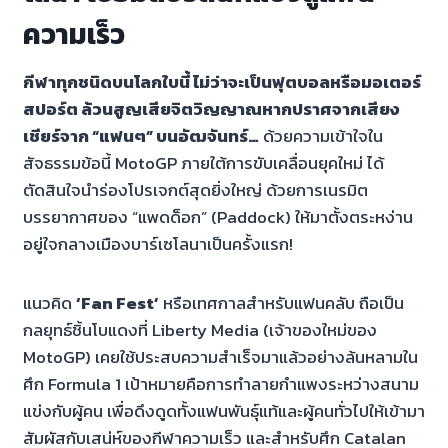
ความเร็ว
กีฬาทุกชนิดบนโลกใบนี้ ไม่ว่าจะเป็นฟุตบอลหรือมอเตอร์
สปอร์ต ล้วนสูญเสียจิตวิญญาณหากปราศจากเสียง
เชียร์จาก “แฟนๆ” บนอัฒจันทร์…
ด้วยความเข้าใจใน
สัจธรรมข้อนี้ MotoGP ภายใต้การขับเคลื่อนยุคใหม่ ได้
ตัดสินใจนำร่องโปรเจกต์สุดยิ่งใหญ่ ด้วยการเนรมิต
บรรยากาศของ “แพดด็อก” (Paddock) ให้มาตั้งตระหง่าน
อยู่ใจกลางเมืองบาร์เซโลนาเป็นครั้งแรก!
แนวคิด
‘Fan Fest’
หรือเทศกาลสำหรับแฟนคลับ ถือเป็น
กลยุทธ์ชิ้นโบแดงที่ Liberty Media (เจ้าของใหม่ของ
MotoGP) เคยใช้ประสบความสำเร็จมาแล้วอย่างล้นหลามใน
ศึก Formula 1 เป้าหมายคือการทำลายกำแพงระหว่างสนาม
แข่งกับผู้คน เพื่อดึงดูดทั้งแฟนพันธุ์แท้และผู้คนทั่วไปให้เข้ามา
สัมผัสกับเสน่ห์ของกีฬาความเร็ว และสำหรับศึก Catalan