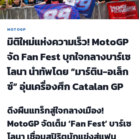
MOTOGP
มิติใหม่แห่งความเร็ว! MotoGP
จัด Fan Fest บุกใจกลางบาร์เซ
โลนา นำทัพโดย “มาร์ติน-อเล็ก
ซ์” อุ่นเครื่องศึก Catalan GP
ดึงผืนแทร็กสู่ใจกลางเมือง!
MotoGP จัดเต็ม ‘Fan Fest’ บาร์เซ
โลนา เชื่อมสปิริตนักแข่งสู่แฟน