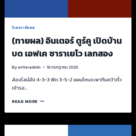
โบ
ฮี
เมีย
นส์
วิเคราะห์บอล
(ทายผล) อินเตอร์ ตูร์คู เปิดบ้าน
บด เอฟเค ซาราเยโว เลกสอง
By
writeradmin
16 กรกฎาคม 2026
ส่องไลน์อัป 4-3-3 ฟัด 3-5-2 แผนไหนจะพาทีมคว้าตั๋ว
เข้ารอ…
(ทาย
READ MORE
ผล)
อินเตอร์
ตูร์
คู
เปิด