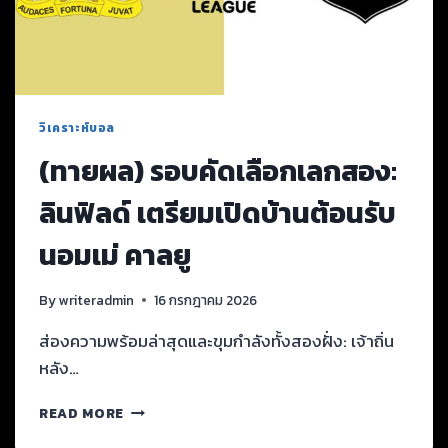
เตีย
คลูช
เปิด
บ้าน
รับ
การ
วิเคราะห์บอล
มา
เยือน
(ทายผล) รอบคัดเลือกเลกสอง:
ดิน
าโม
ลินฟิลด์ เตรียมเปิดบ้านต้อนรับ
เคียฟ
นอมเม่ คาลยู
By
writeradmin
16 กรกฎาคม 2026
ส่องความพร้อมล่าสุดและขุมกำลังทั้งสองฝั่ง: เจ้าถิ่น
หลัง…
(ทาย
READ MORE
ผล)