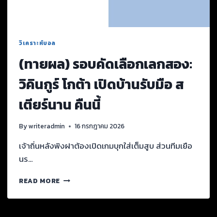
วิเคราะห์บอล
(ทายผล) รอบคัดเลือกเลกสอง:
วิคินกูร์ โกต้า เปิดบ้านรับมือ ส
เตียร์นาน คืนนี้
By
writeradmin
16 กรกฎาคม 2026
เจ้าถิ่นหลังพิงฝาต้องเปิดเกมบุกใส่เต็มสูบ ส่วนทีมเยือ
นร…
(ทาย
READ MORE
ผล)
รอบ
คัด