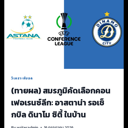
บ้าน
บด
เอฟเค
ซาราเยโว
เลก
สอง
วิเคราะห์บอล
(ทายผล) สมรภูมิคัดเลือกคอน
เฟอเรนซ์ลีก: อาสตาน่า รอเช็
กบิล ดินาโม ซิตี้ ในบ้าน
By
writeradmin
16 กรกฎาคม 2026