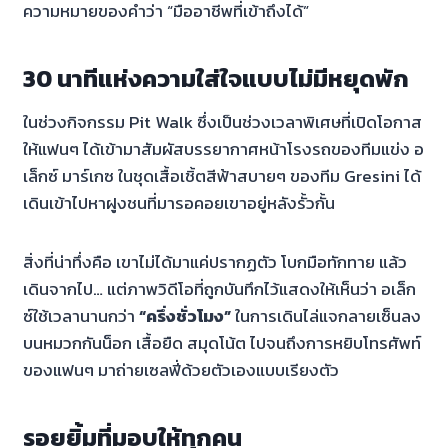
ความหมายของคำว่า “มืออาชีพที่เข้าถึงได้”
30 นาทีแห่งความใส่ใจแบบไม่มีหยุดพัก
ในช่วงกิจกรรม Pit Walk ซึ่งเป็นช่วงเวลาพิเศษที่เปิดโอกาส
ให้แฟนๆ ได้เข้ามาสัมผัสบรรยากาศหน้าโรงรถของทีมแข่ง อ
เล็กซ์ มาร์เกซ ในชุดเสื้อเชิ้ตสีฟ้าสบายๆ ของทีม Gresini ได้
เดินเข้าไปหาฝูงชนที่มารอคอยเขาอยู่หลังรั้วกั้น
สิ่งที่น่าทึ่งคือ เขาไม่ได้มาแค่ปรากฏตัว โบกมือทักทาย แล้ว
เดินจากไป… แต่ภาพวิดีโอที่ถูกบันทึกไว้แสดงให้เห็นว่า อเล็ก
ซ์ใช้เวลานานกว่า
“ครึ่งชั่วโมง”
ในการเดินไล่แจกลายเซ็นลง
บนหมวกกันน็อก เสื้อยืด สมุดโน้ต ไปจนถึงการหยิบโทรศัพท์
ของแฟนๆ มาถ่ายเซลฟี่ด้วยตัวเองแบบเรียงตัว
รอยยิ้มที่มอบให้ทุกคน