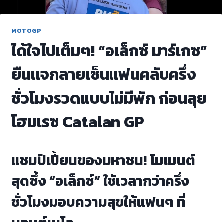
MOTOGP
ได้ใจไปเต็มๆ! “อเล็กซ์ มาร์เกซ”
ยืนแจกลายเซ็นแฟนคลับครึ่ง
ชั่วโมงรวดแบบไม่มีพัก ก่อนลุย
โฮมเรซ Catalan GP
แชมป์เปี้ยนของมหาชน! โมเมนต์
สุดซึ้ง “อเล็กซ์” ใช้เวลากว่าครึ่ง
ชั่วโมงมอบความสุขให้แฟนๆ ที่