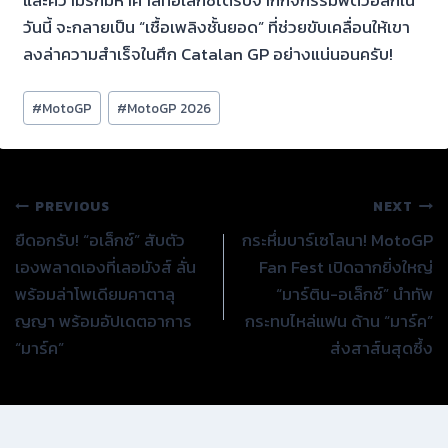
วันนี้ จะกลายเป็น “เชื้อเพลิงชั้นยอด” ที่ช่วยขับเคลื่อนให้เขา
ลงล่าความสำเร็จในศึก Catalan GP อย่างแน่นอนครับ!
Post
#
MotoGP
#
MotoGP 2026
Tags:
แนะแนว
PREVIOUS
NEXT
ยืดอกรับ! “อเล็กซ์” สับตัว
กระหึ่มบาร์เซโลนา! MotoGP
เรื่อง
เองพลาดเองที่เลอมังส์ ลั่น
Fan Fest เปิดฉากยิ่งใหญ่
พร้อมล่าโพเดียมคาตาลุ
“มาร์ติน-อเล็กซ์” นำทัพ
ญญา พร้อมอัปเดตอาการ
กระทบไหล่แฟน ด้าน “มาร์ค”
“มาร์ค”
ส่งสาส์นสุดซึ้ง