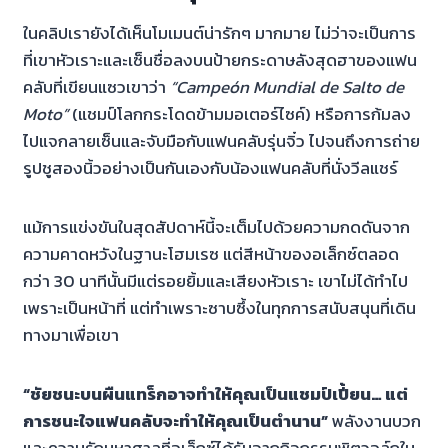
ในคลิปเรายังได้เห็นโมเมนต์น่ารักๆ มากมาย ไม่ว่าจะเป็นการ
ที่เขาหัวเราะและเซ็นชื่อลงบนป้ายกระดาษลังสุดฮาของแฟน
คลับที่เขียนแซวเขาว่า
“Campeón Mundial de Salto de
Moto”
(แชมป์โลกกระโดดข้ามมอเตอร์ไซค์) หรือการก้มลง
ไปแจกลายเซ็นและจับมือกับแฟนคลับรุ่นจิ๋ว ไปจนถึงการถ่าย
รูปชูสองนิ้วอย่างเป็นกันเองกับน้องแฟนคลับที่นั่งวีลแชร์
แม้การแข่งขันในสุดสัปดาห์นี้จะเต็มไปด้วยความกดดันจาก
ความคาดหวังในฐานะโฮมเรซ แต่สีหน้าของอเล็กซ์ตลอด
กว่า 30 นาทีนั้นมีแต่รอยยิ้มและเสียงหัวเราะ เขาไม่ได้ทำไป
เพราะเป็นหน้าที่ แต่ทำเพราะซาบซึ้งในทุกการสนับสนุนที่เดิน
ทางมาเพื่อเขา
“ชัยชนะบนผืนแทร็กอาจทำให้คุณเป็นแชมป์เปี้ยน… แต่
การชนะใจแฟนคลับจะทำให้คุณเป็นตำนาน”
พลังงานบวก
และความรักมหาศาลที่อเล็กซ์ได้รับจากกิจกรรมพิตวอล์กใน