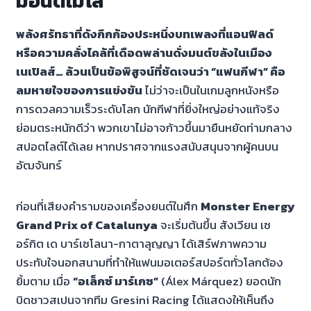
มอนต์เมโล
พลังศรัทธาที่ดังกึกก้องประหนึ่งบทเพลงที่แอนฟิลด์
หรือความคลั่งไคล้ที่เดือดพล่านดั่งมนต์ขลังในเมือง
เนเปิลส์… ล้วนเป็นข้อพิสูจน์ที่ชัดเจนว่า “แฟนกีฬา” คือ
ลมหายใจของการแข่งขัน
ไม่ว่าจะเป็นในเกมลูกหนังหรือ
การดวลความเร็วระดับโลก นักกีฬาที่ยิ่งใหญ่อย่างแท้จริง
ย่อมตระหนักดีว่า พวกเขาไม่อาจก้าวขึ้นมายืนหยัดท่ามกลาง
สปอตไลต์ได้เลย หากปราศจากแรงสนับสนุนจากผู้คนบน
อัฒจันทร์
ก่อนที่เสียงคำรามของเครื่องยนต์ในศึก
Monster Energy
Grand Prix of Catalunya
จะเริ่มต้นขึ้น สังเวียน เซ
อร์กิต เด บาร์เซโลนา-กาตาลุญญา ได้เสิร์ฟภาพความ
ประทับใจนอกสนามที่ทำให้แฟนมอเตอร์สปอร์ตทั่วโลกต้อง
ยิ้มตาม เมื่อ
“อเล็กซ์ มาร์เกซ”
(Álex Márquez) ยอดนัก
บิดชาวสเปนจากทีม Gresini Racing ได้แสดงให้เห็นถึง