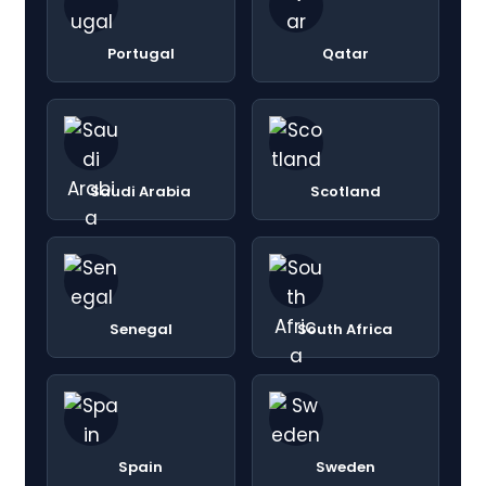
Portugal
Qatar
Saudi Arabia
Scotland
Senegal
South Africa
Spain
Sweden