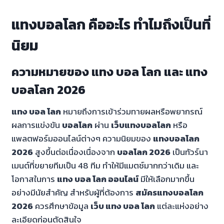
แทงบอลโลก คืออะไร ทำไมถึงเป็นที่
นิยม
ความหมายของ แทง บอล โลก และ แทง
บอลโลก 2026
แทง บอล โลก
หมายถึงการเข้าร่วมทายผลหรือพยากรณ์
ผลการแข่งขัน
บอลโลก
ผ่าน
เว็บแทงบอลโลก
หรือ
แพลตฟอร์มออนไลน์ต่างๆ ความนิยมของ
แทงบอลโลก
2026
สูงขึ้นต่อเนื่องเนื่องจาก
บอลโลก 2026
เป็นทัวร์นา
เมนต์ที่ขยายทีมเป็น 48 ทีม ทำให้มีแมตช์มากกว่าเดิม และ
โอกาสในการ
แทง บอล โลก ออนไลน์
มีให้เลือกมากขึ้น
อย่างมีนัยสำคัญ สำหรับผู้ที่ต้องการ
สมัครแทงบอลโลก
2026
ควรศึกษาข้อมูล
เว็บ แทง บอล โลก
แต่ละแห่งอย่าง
ละเอียดก่อนตัดสินใจ