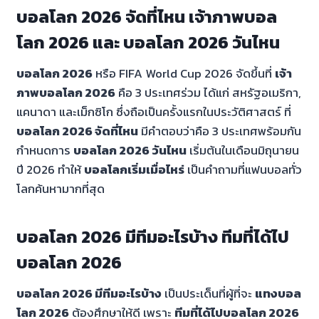
บอลโลก 2026 จัดที่ไหน เจ้าภาพบอล
โลก 2026 และ บอลโลก 2026 วันไหน
บอลโลก 2026
หรือ FIFA World Cup 2026 จัดขึ้นที่
เจ้า
ภาพบอลโลก 2026
คือ 3 ประเทศร่วม ได้แก่ สหรัฐอเมริกา,
แคนาดา และเม็กซิโก ซึ่งถือเป็นครั้งแรกในประวัติศาสตร์ ที่
บอลโลก 2026 จัดที่ไหน
มีคำตอบว่าคือ 3 ประเทศพร้อมกัน
กำหนดการ
บอลโลก 2026 วันไหน
เริ่มต้นในเดือนมิถุนายน
ปี 2026 ทำให้
บอลโลกเริ่มเมื่อไหร่
เป็นคำถามที่แฟนบอลทั่ว
โลกค้นหามากที่สุด
บอลโลก 2026 มีทีมอะไรบ้าง ทีมที่ได้ไป
บอลโลก 2026
บอลโลก 2026 มีทีมอะไรบ้าง
เป็นประเด็นที่ผู้ที่จะ
แทงบอล
โลก 2026
ต้องศึกษาให้ดี เพราะ
ทีมที่ได้ไปบอลโลก 2026