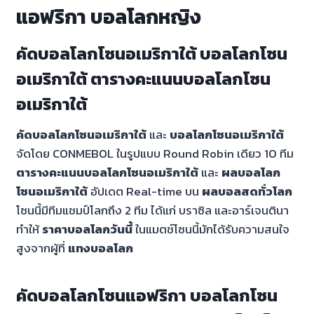
แอฟริกา บอลโลกหญิง
คัดบอลโลกโซนอเมริกาใต้ บอลโลกโซน
อเมริกาใต้ ตารางคะแนนบอลโลกโซน
อเมริกาใต้
คัดบอลโลกโซนอเมริกาใต้
และ
บอลโลกโซนอเมริกาใต้
จัดโดย CONMEBOL ในรูปแบบ Round Robin เดียว 10 ทีม
ตารางคะแนนบอลโลกโซนอเมริกาใต้
และ
ผลบอลโลก
โซนอเมริกาใต้
อัปเดต Real-time บน
ผลบอลสดทั่วโลก
โซนนี้มีทีมแชมป์โลกถึง 2 ทีม ได้แก่ บราซิล และอาร์เจนตินา
ทำให้
ราคาบอลโลกวันนี้
ในแมตช์โซนนี้มักได้รับความสนใจ
สูงจากผู้ที่
แทงบอลโลก
คัดบอลโลกโซนแอฟริกา บอลโลกโซน