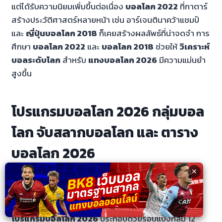
แต่ได้รับความนิยมเพิ่มขึ้นต่อเนื่อง
บอลโลก 2022
ที่กาตาร์
สร้างประวัติศาสตร์หลายหน้า เช่น อาร์เจนตินาคว้าแชมป์
และ
ญี่ปุ่นบอลโลก 2018
ก็เคยสร้างผลลัพธ์ที่น่าจดจำ การ
ศึกษา
บอลโลก 2022
และ
บอลโลก 2018
ช่วยให้
วิเคราะห์
บอลระดับโลก
สำหรับ
แทงบอลโลก 2026
มีความแม่นยำ
สูงขึ้น
โปรแกรมบอลโลก 2026 กลุ่มบอล
โลก จับสลากบอลโลก และ ตาราง
บอลโลก 2026
✕
กลุ่มบอลโลก 2026 ทีมบอลโลก และ
สรุปทีมที่ได้ไปบอลโลก
โปรแกรมบอลโลก 2026
ประกอบด้วยรอบแบ่งกลุ่ม 12