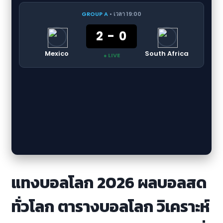
GROUP A
• เวลา 19:00
2 - 0
Mexico
South Africa
● LIVE
แทงบอลโลก 2026 ผลบอลสด
ทั่วโลก ตารางบอลโลก วิเคราะห์