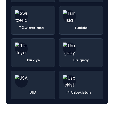
Switzerland
Tunisia
Türkiye
Uruguay
USA
Uzbekistan