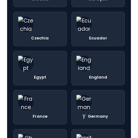
Czechia
Ecuador
Egypt
England
France
Germany