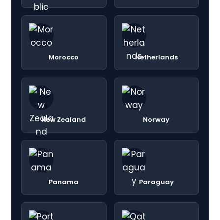
Morocco
Netherlands
New Zealand
Norway
Panama
Paraguay