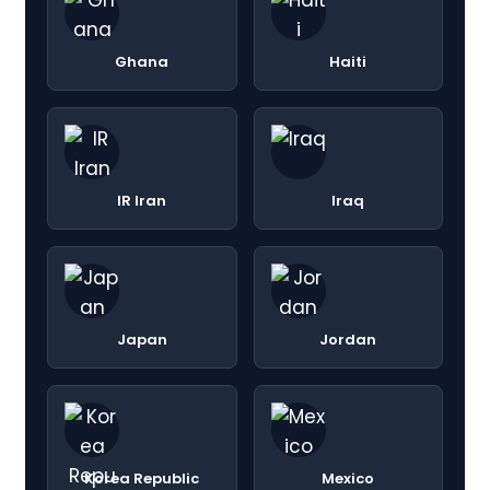
Ghana
Haiti
IR Iran
Iraq
Japan
Jordan
Korea Republic
Mexico