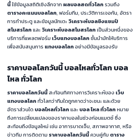
นี้
ใช้ข้อมูลสถิติเชิงลึกจาก
ผลบอลสดทั่วโลก
รวมถึง
ตารางคะแนนบอลโลก
, ฟอร์มทีม, ประวัติการเจอกัน, อัตรา
การทำประตู และข้อมูลนักเตะ
วิเคราะห์บอลชิงแชมป์
สโมสรโลก
และ
วิเคราะห์บอลสโมสรโลก
เป็นส่วนหนึ่งของ
บริการที่แพลตฟอร์ม
เว็บแทงบอลโลก
ชั้นนำมักให้บริการ
เพื่อสนับสนุนการ
แทงบอลโลก
อย่างมีข้อมูลรองรับ
ราคาบอลโลกวันนี้ บอลไหลทั่วโลก บอล
ไหล ทั่วโลก
ราคาบอลโลกวันนี้
สะท้อนทิศทางการวิเคราะห์ของ
เว็บ
แทงบอลโลก
ทั่วโลกว่าทีมใดถูกคาดว่าจะชนะ และด้วย
อัตราส่วนใด
บอลไหลทั่วโลก
และ
บอล ไหล ทั่วโลก
หมาย
ถึงการเปลี่ยนแปลงของราคาบอลในช่วงก่อนแมตช์ ซึ่ง
สะท้อนถึงข้อมูลใหม่ เช่น อาการบาดเจ็บ, สภาพอากาศ, หรือ
ข่าวทีม การติดตาม
ราคาบอลโลกวันนี้
ควบคู่กับ
ตาราง