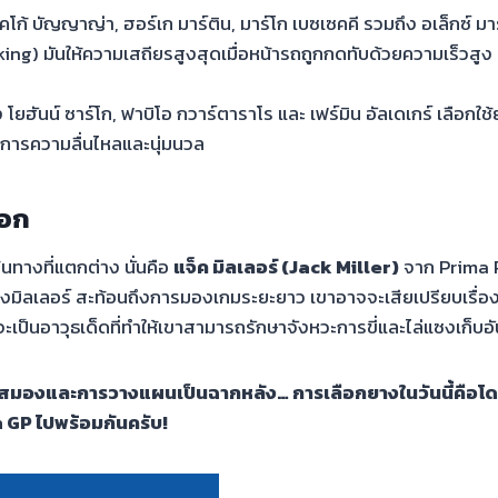
คโก้ บัญญาญ่า, ฮอร์เก มาร์ติน, มาร์โก เบซเซคคี รวมถึง อเล็กซ์ ม
ing) มันให้ความเสถียรสูงสุดเมื่อหน้ารถถูกกดทับด้วยความเร็วส
โยฮันน์ ซาร์โก, ฟาบิโอ กวาร์ตาราโร และ เฟร์มิน อัลเดเกร์ เลือกใ
ต้องการความลื่นไหลและนุ่มนวล
็อก
นทางที่แตกต่าง นั่นคือ
แจ็ค มิลเลอร์ (Jack Miller)
จาก Prima P
ลเลอร์ สะท้อนถึงการมองเกมระยะยาว เขาอาจจะเสียเปรียบเรื่องค
็นอาวุธเด็ดที่ทำให้เขาสามารถรักษาจังหวะการขี่และไล่แซงเก็บอัน
มันสมองและการวางแผนเป็นฉากหลัง… การเลือกยางในวันนี้คือโดม
 GP ไปพร้อมกันครับ!