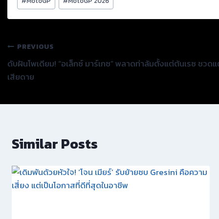
#
MotoGP
#
MotoGP 2026
Tags:
แนะแนว
PREVIOUS
ดับฝันโพเดียม! “อเล็กซ์ มาร์เกซ” พลาดท่าล้มตั้งแต่ต้นเรซ ชวด
เรื่อง
เสียดาย
Similar Posts