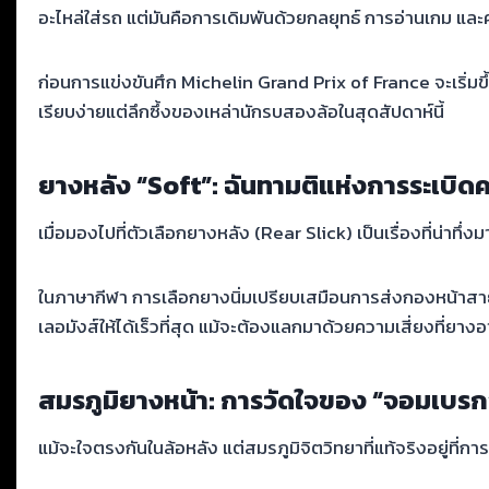
อะไหล่ใส่รถ แต่มันคือการเดิมพันด้วยกลยุทธ์ การอ่านเกม แล
ก่อนการแข่งขันศึก Michelin Grand Prix of France จะเริ่มข
เรียบง่ายแต่ลึกซึ้งของเหล่านักรบสองล้อในสุดสัปดาห์นี้
ยางหลัง “Soft”: ฉันทามติแห่งการระเบิดค
เมื่อมองไปที่ตัวเลือกยางหลัง (Rear Slick) เป็นเรื่องที่น่า
ในภาษากีฬา การเลือกยางนิ่มเปรียบเสมือนการส่งกองหน้าส
เลอมังส์ให้ได้เร็วที่สุด แม้จะต้องแลกมาด้วยความเสี่ยงที่
สมรภูมิยางหน้า: การวัดใจของ “จอมเบรก
แม้จะใจตรงกันในล้อหลัง แต่สมรภูมิจิตวิทยาที่แท้จริงอยู่ที่ก