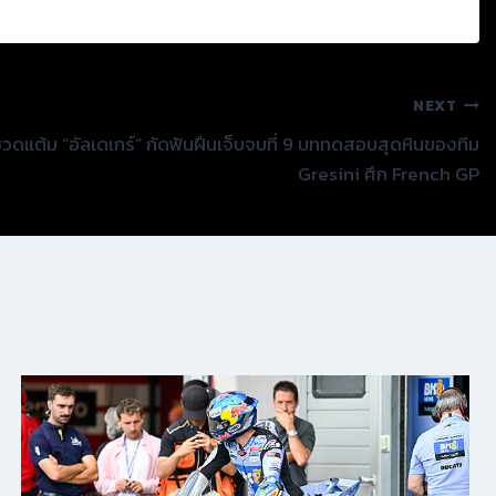
NEXT
้มชวดแต้ม “อัลเดเกร์” กัดฟันฝืนเจ็บจบที่ 9 บททดสอบสุดหินของทีม
Gresini ศึก French GP