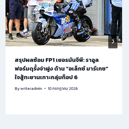
สรุปผลซ้อม FP1 เยอรมันจีพี: ราอูล
ฟอร์มดุรั้งจ่าฝูง ด้าน “อเล็กซ์ มาร์เกซ”
ใจสู้ทะยานเกาะกลุ่มท็อป 6
By
writeradmin
10 กรกฎาคม 2026