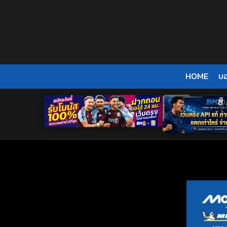
Skip
to
content
HOME
บ