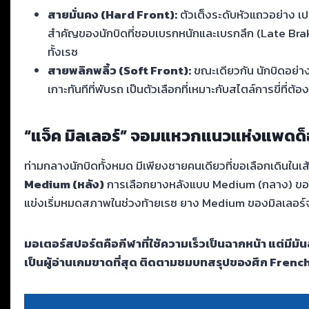
สายมั่นคง (Hard Front):
ตัวเต็งระดับหัวแถวอย่าง เป
สำคัญของนักบิดที่ชอบเบรกหนักและเบรกลึก (Late Brak
ทั้งเรซ
สายพลิกพลิ้ว (Soft Front):
ขณะเดียวกัน นักบิดอย่าง 
เกาะทันทีที่พับรถ เป็นตัวเลือกที่เหมาะกับสไตล์การขี่ที่
“แจ็ค มิลเลอร์” จอมแหวกแนวแห่งแพดด
ท่ามกลางนักบิดทั้งหมด มีเพียงชายคนเดียวที่ขอเลือกเดินในเส้
Medium (หลัง)
การเลือกยางหลังแบบ Medium (กลาง) ของมิ
แข่งเริ่มหมดสภาพในช่วงท้ายเรซ ยาง Medium ของมิลเลอร์จะเป
มอเตอร์สปอร์ตคือกีฬาที่ใช้ความเร็วเป็นฉากหน้า แต่มี
เป็นผู้อ่านเกมขาดที่สุด ติดตามชมบทสรุปของศึก French