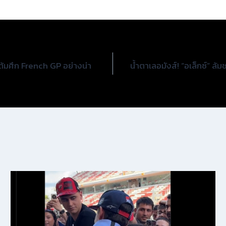
แต้มศึก French GP อย่างน่า
น้ำตาเลอมังส์! “อเล็กซ์” ล