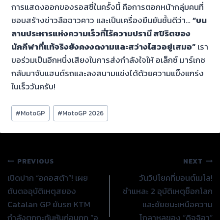
การแสดงออกของรอสซี่ในครั้งนี้ คือการตอกหน้ากลุ่มคนที่
ชอบสร้างข่าวลือฉาวคาว และเป็นเครื่องยืนยันชั้นดีว่า…
“บน
ลานประหารแห่งความเร็วที่ไร้ความปรานี สปิริตของ
นักกีฬาที่แท้จริงยังคงงดงามและสว่างไสวอยู่เสมอ”
เรา
ขอร่วมเป็นอีกหนึ่งเสียงในการส่งกำลังใจให้ อเล็กซ์ มาร์เกซ
กลับมาจับแฮนด์รถและลงสนามแข่งได้ด้วยความแข็งแกร่ง
ในเร็ววันครับ!
Post
#
MotoGP
#
MotoGP 2026
Tags:
แนะแนว
PREVIOUS
NEXT
เปิดปาก “อคอสต้า”! เผย
วันวิปโยคที่มอนต์เมโล!
เรื่อง
ต้นตออุบัติเหตุสยอง
ชำแหละ 2 อุบัติเหตุช็อกโลก
Catalan GP ยันรถ KTM
และชัยชนะเหนือความ
กำลังตกกะทันหันก่อนถูก “อ
โกลาหลของ “ดิจจิอา”