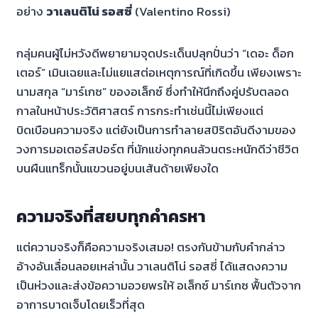
อย่าง
วาเลนติโน่ รอสซี่
(Valentino Rossi)
กลุ่มคนผู้ไม่หวังดีพยายามจุดประเด็นปลุกปั่นว่า “เดอะ ด็อก
เตอร์” เมินเฉยและไม่แยแสต่อเหตุการณ์ที่เกิดขึ้น เพียงเพราะ
นามสกุล “มาร์เกซ” ของอเล็กซ์ ซึ่งทำให้นึกถึงคู่ปรับตลอด
กาลในหน้าประวัติศาสตร์ การกระทำเช่นนี้ไม่เพียงแต่
บิดเบือนความจริง แต่ยังเป็นการทำลายสปิริตอันดีงามของ
วงการมอเตอร์สปอร์ต ที่นักแข่งทุกคนล้วนตระหนักดีว่าชีวิต
บนผืนแทร็กนั้นแขวนอยู่บนเส้นด้ายเพียงใด
ความจริงที่สยบทุกคำครหา
แต่ความจริงก็คือความจริงเสมอ! ตรงกันข้ามกับคำกล่าว
อ้างอันเลื่อนลอยเหล่านั้น วาเลนติโน่ รอสซี่ ได้แสดงความ
เป็นห่วงและส่งข้อความอวยพรให้ อเล็กซ์ มาร์เกซ ฟื้นตัวจาก
อาการบาดเจ็บโดยเร็วที่สุด