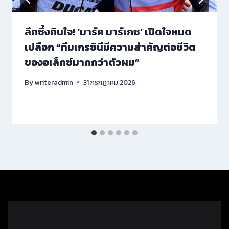
ลึกซึ้งกินใจ! ‘มาร์ค มาร์เกซ’ เปิดใจหมด
เปลือก “ทีมเกรซินีมีความสำคัญต่อชีวิต
ของอเล็กซ์มากกว่าตัวผม”
By
writeradmin
31 กรกฎาคม 2026