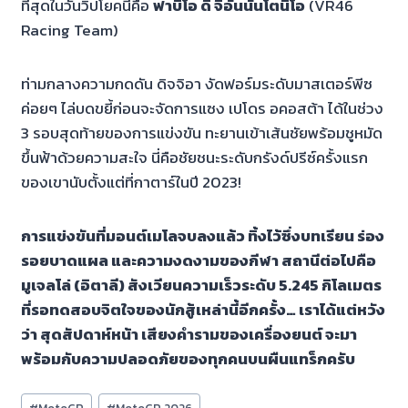
ที่สุดในวันวิปโยคนี้คือ
ฟาบิโอ ดิ จิอันนันโตนิโอ
(VR46
Racing Team)
ท่ามกลางความกดดัน ดิจจิอา งัดฟอร์มระดับมาสเตอร์พีซ
ค่อยๆ ไล่บดขยี้ก่อนจะจัดการแซง เปโดร อคอสต้า ได้ในช่วง
3 รอบสุดท้ายของการแข่งขัน ทะยานเข้าเส้นชัยพร้อมชูหมัด
ขึ้นฟ้าด้วยความสะใจ นี่คือชัยชนะระดับกรังด์ปรีซ์ครั้งแรก
ของเขานับตั้งแต่ที่กาตาร์ในปี 2023!
การแข่งขันที่มอนต์เมโลจบลงแล้ว ทิ้งไว้ซึ่งบทเรียน ร่อง
รอยบาดแผล และความงดงามของกีฬา สถานีต่อไปคือ
มูเจลโล่ (อิตาลี) สังเวียนความเร็วระดับ 5.245 กิโลเมตร
ที่รอทดสอบจิตใจของนักสู้เหล่านี้อีกครั้ง… เราได้แต่หวัง
ว่า สุดสัปดาห์หน้า เสียงคำรามของเครื่องยนต์ จะมา
พร้อมกับความปลอดภัยของทุกคนบนผืนแทร็กครับ
Post