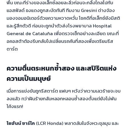
พื้น ขณะที่ร่างของอเล็กซ์ลอยละลิ่วก่อนจะกลิ้งไถลไปกับ
แอสฟัลต์ ธงแดงถูกสะบัดทันที ทีมงาน Gresini ต่างจ้อง
มองจอมอนิเตอร์ด้วยความหวาดหวั่น โชคดีที่อเล็กซ์ยังมีสติ
และรู้สึกตัวดี ก่อนจะถูกนำตัวส่งโรงพยาบาล Hospital
General de Cataluña เพื่อตรวจเช็กอย่างละเอียด ขณะที่
อคอสต้าต้องรีบกลับไปเปลี่ยนรถคันที่สองเพื่อเตรียมรีส
ตาร์ต
ความตื่นตระหนกซ้ำสอง และสปิริตแห่ง
ความเป็นมนุษย์
เมื่อการแข่งขันถูกรีสตาร์ต แฟนๆ หวังว่าความเลวร้ายจะจบ
ลงแล้ว ทว่าฝันร้ายกลับหลอกหลอนซ้ำสองตั้งแต่ยังไม่พ้น
โค้งแรก!
โยฮันน์ ซาร์โก
(LCR Honda) พลาดล้มในจังหวะชุลมุน และ