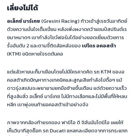
เลี่ยงไม่ได้
อเล็กซ์ มาร์เกซ
(Gresini Racing) ก้าวเข้าสู่เรซวันอาทิตย์
ด้วยความมั่นใจเต็มเปี่ยม หลังเพิ่งผงาดคว้าแชมป์สปรินต์เร
ซมาหมาดๆ เขากำลังโชว์ฟอร์มได้อย่างยอดเยี่ยมด้วยการ
รั้งอันดับ 2 และตามจี้ติดล้อหลังของ
เปโดร อคอสต้า
(KTM) ชนิดหายใจรดต้นคอ
แต่แล้วหายนะก็มาเยือนโดยไม่มีใครคาดคิด รถ KTM ของอ
คอสต้าเกิดปัญหาทางเทคนิคและสูญเสียกำลังไปดื้อๆ แม้
ดาวรุ่งสเปนจะพยายามยกมือซ้ายขึ้นเตือน แต่ด้วยความเร็ว
ที่สูงลิบลิ่ว อเล็กซ์ มาร์เกซ ไม่มีทางเลือกและไม่มีพื้นที่ให้หลบ
หลีก เขาพุ่งชนท้ายอคอสต้าเข้าอย่างจัง
ภาพจากกล้องท้ายรถของ ฟาบิโอ ดิ จิอันนันโตนิโอ เผยให้
เห็นวินาทีสุดช็อก รถ Ducati แหลกละเอียดจากการกระแทก