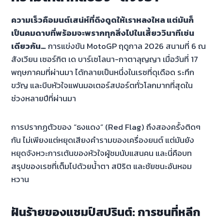
ความเร็วคือมนต์เสน่ห์ที่ดึงดูดให้เราหลงใหล แต่มันก็
เป็นคมดาบที่พร้อมจะพรากทุกสิ่งไปในเสี้ยววินาทีเช่น
เดียวกัน…
การแข่งขัน MotoGP ฤดูกาล 2026 สนามที่ 6 ณ
สังเวียน เซอร์กิต เด บาร์เซโลนา-กาตาลุญญา เมื่อวันที่ 17
พฤษภาคมที่ผ่านมา ได้กลายเป็นหนึ่งในเรซที่ดุเดือด ระทึก
ขวัญ และบีบหัวใจแฟนมอเตอร์สปอร์ตทั่วโลกมากที่สุดใน
ช่วงหลายปีที่ผ่านมา
การปรากฏตัวของ “ธงแดง” (Red Flag) ถึงสองครั้งติดๆ
กัน ไม่เพียงแต่หยุดเสียงคำรามของเครื่องยนต์ แต่มันยัง
หยุดจังหวะการเต้นของหัวใจผู้ชมนับแสนคน และนี่คือบท
สรุปของเรซที่เต็มไปด้วยน้ำตา สปิริต และชัยชนะอันหอม
หวาน
ฝันร้ายของแชมป์สปรินต์: การชนที่หลีก