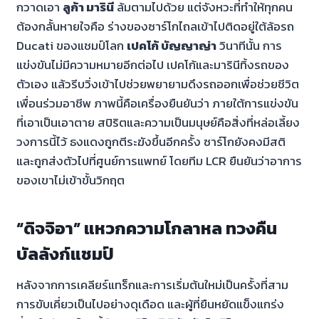
กวาดเอา
ลูก้า มารินี
ล้มตามไปด้วย แต่จังหวะที่ทำให้ทุกคน
ต้องกลั้นหายใจคือ ร่างของซาร์โกไถลเข้าไปติดอยู่ใต้ล้อรถ
Ducati ของแชมป์โลก
เปคโก้ บัญญาญ่า
วินาทีนั้น การ
แข่งขันไม่มีความหมายอีกต่อไป เปคโก้และมารินีทิ้งรถของ
ตัวเอง แล้วรีบวิ่งเข้าไปช่วยพยายามดึงรถออกเพื่อช่วยชีวิต
เพื่อนร่วมอาชีพ ภาพนี้คือเครื่องยืนยันว่า ภายใต้การแข่งขัน
ที่เอาเป็นเอาตาย สปิริตและความเป็นมนุษย์คือสิ่งที่หล่อเลี้ยง
วงการนี้ไว้ ธงแดงถูกตีระฆังขึ้นอีกครั้ง ซาร์โกยังคงมีสติ
และถูกส่งตัวไปที่ศูนย์การแพทย์ โดยทีม LCR ยืนยันว่าอาการ
ของเขาไม่เข้าขั้นวิกฤต
“ดิจจิอา” แหวกความโกลาหล ทวงคืน
บัลลังก์แชมป์
หลังจากการเคลียร์แทร็กและการเริ่มต้นใหม่เป็นครั้งที่สาม
การขับเคี่ยวเป็นไปอย่างดุเดือด และผู้ที่ยืนหยัดแข็งแกร่ง