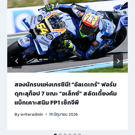
สองนักรบแห่งเกรซินี! “อัลเดเกร์” ฟอร์ม
ดุทะลุท็อป 7 ขณะ “อเล็กซ์” สลัดเดี้ยงคัม
แบ็กเคาะสนิม FP1 เช็กจีพี
By
writeradmin
19 มิถุนายน 2026