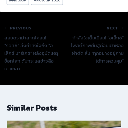
#
MotoGP
#
MotoGP 2026
Tags:
แนะแนว
PREVIOUS
NEXT
สยบดราม่าสาดโคลน!
กำลังใจเต็มเปี่ยม! “อเล็กซ์”
เรื่อง
“รอสซี่” ส่งกำลังใจถึง “อ
โพสต์ภาพยิ้มสู้ก่อนเข้าห้อง
เล็กซ์ มาร์เกซ” หลังอุบัติเหตุ
ผ่าตัด ลั่น “ทุกอย่างอยู่ภาย
ช็อกโลก ดับกระแสข่าวลือ
ใต้การควบคุม”
เกาเหลา
Similar Posts