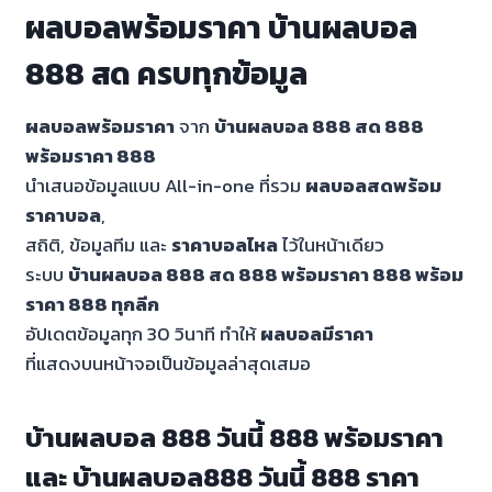
ผลบอลพร้อมราคา บ้านผลบอล
888 สด ครบทุกข้อมูล
ผลบอลพร้อมราคา
จาก
บ้านผลบอล 888 สด 888
พร้อมราคา 888
นำเสนอข้อมูลแบบ All-in-one ที่รวม
ผลบอลสดพร้อม
ราคาบอล
,
สถิติ, ข้อมูลทีม และ
ราคาบอลไหล
ไว้ในหน้าเดียว
ระบบ
บ้านผลบอล 888 สด 888 พร้อมราคา 888 พร้อม
ราคา 888 ทุกลีก
อัปเดตข้อมูลทุก 30 วินาที ทำให้
ผลบอลมีราคา
ที่แสดงบนหน้าจอเป็นข้อมูลล่าสุดเสมอ
บ้านผลบอล 888 วันนี้ 888 พร้อมราคา
และ บ้านผลบอล888 วันนี้ 888 ราคา