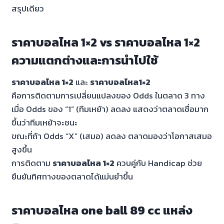
สรุปเดียว
ราคาบอลไหล 1×2 vs ราคาบอลไหล 1×2
ความแตกต่างและการนำไปใช้
ราคาบอลไหล 1×2
และ
ราคาบอลไหล1×2
คือการติดตามการเปลี่ยนแปลงของ Odds ในตลาด 3 ทาง
เมื่อ Odds ของ “1” (ทีมเหย้า) ลดลง แสดงว่าตลาดเชื่อมาก
ขึ้นว่าทีมเหย้าจะชนะ
ขณะที่ถ้า Odds “X” (เสมอ) ลดลง ตลาดมองว่าโอกาสเสมอ
สูงขึ้น
การติดตาม
ราคาบอลไหล 1×2
ควบคู่กับ Handicap ช่วย
ยืนยันทิศทางของตลาดได้แม่นยำขึ้น
ราคาบอลไหล one ball 89 cc แหล่ง