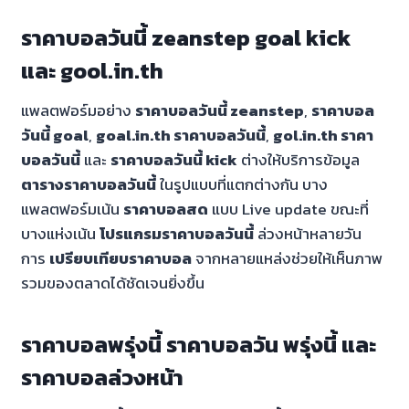
ราคาบอลวันนี้ zeanstep goal kick
และ gool.in.th
แพลตฟอร์มอย่าง
ราคาบอลวันนี้ zeanstep
,
ราคาบอล
วันนี้ goal
,
goal.in.th ราคาบอลวันนี้
,
gol.in.th ราคา
บอลวันนี้
และ
ราคาบอลวันนี้ kick
ต่างให้บริการข้อมูล
ตารางราคาบอลวันนี้
ในรูปแบบที่แตกต่างกัน บาง
แพลตฟอร์มเน้น
ราคาบอลสด
แบบ Live update ขณะที่
บางแห่งเน้น
โปรแกรมราคาบอลวันนี้
ล่วงหน้าหลายวัน
การ
เปรียบเทียบราคาบอล
จากหลายแหล่งช่วยให้เห็นภาพ
รวมของตลาดได้ชัดเจนยิ่งขึ้น
ราคาบอลพรุ่งนี้ ราคาบอลวัน พรุ่งนี้ และ
ราคาบอลล่วงหน้า