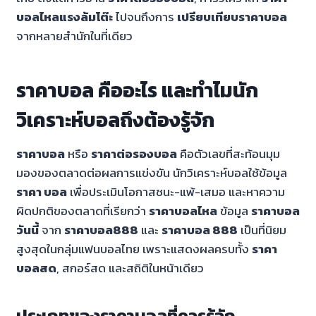
บอลไหลแรงล้มโต๊ะ
ไปจนถึงการ
เปรียบเทียบราคาบอล
จากหลายสำนักในที่เดียว
ราคาบอล คืออะไร และทำไมนัก
วิเคราะห์บอลถึงต้องรู้จัก
ราคาบอล
หรือ
ราคาต่อรองบอล
คือตัวเลขที่สะท้อนมุม
มองของตลาดต่อผลการแข่งขัน นักวิเคราะห์บอลใช้ข้อมูล
ราคา บอล
เพื่อประเมินโอกาสชนะ-แพ้-เสมอ และหาความ
ผิดปกติของตลาดที่เรียกว่า
ราคาบอลไหล
ข้อมูล
ราคาบอล
วันนี้
จาก
ราคาบอล888
และ
ราคาบอล 888
เป็นที่นิยม
สูงสุดในกลุ่มแฟนบอลไทย เพราะแสดงผลครบทั้ง
ราคา
บอลสด
, สกอร์สด และสถิติในหน้าเดียว
ประเภทของราคาบอลที่ควรรู้จัก