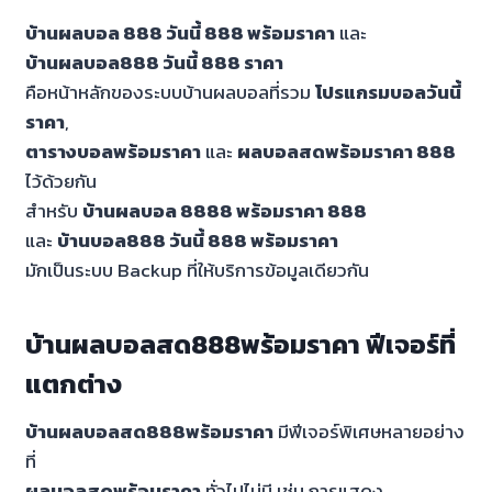
บ้านผลบอล 888 วันนี้ 888 พร้อมราคา
และ
บ้านผลบอล888 วันนี้ 888 ราคา
คือหน้าหลักของระบบบ้านผลบอลที่รวม
โปรแกรมบอลวันนี้
ราคา
,
ตารางบอลพร้อมราคา
และ
ผลบอลสดพร้อมราคา 888
ไว้ด้วยกัน
สำหรับ
บ้านผลบอล 8888 พร้อมราคา 888
และ
บ้านบอล888 วันนี้ 888 พร้อมราคา
มักเป็นระบบ Backup ที่ให้บริการข้อมูลเดียวกัน
บ้านผลบอลสด888พร้อมราคา ฟีเจอร์ที่
แตกต่าง
บ้านผลบอลสด888พร้อมราคา
มีฟีเจอร์พิเศษหลายอย่าง
ที่
ผลบอลสดพร้อมราคา
ทั่วไปไม่มี เช่น การแสดง