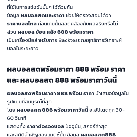
ที่ใช้ในการแข่งขันนั้นๆ ไว้ด้วยกัน
ข้อมูล
ผลบอลสดและราคา
ช่วยให้ตรวจสอบได้ว่า
ราคาบอลไหล
ก่อนเกมนั้นสอดคล้องกับผลจริงหรือไม่
ส่วน
ผลบอล ย้อน หลัง 888 พร้อมราคา
เป็นเครื่องมือสำหรับการ Backtest กลยุทธ์การวิเคราะห์
บอลในระยะยาว
ผลบอลสดพร้อมราคา 888 พร้อม ราคา
และ ผลบอลสด 888 พร้อมราคาวันนี้
ผลบอลสดพร้อมราคา 888 พร้อม ราคา
นำเสนอข้อมูลใน
รูปแบบที่สมบูรณ์ที่สุด
โดย
ผลบอลสด 888 พร้อมราคาวันนี้
จะอัปเดตทุก 30-
60 วินาที
แสดงทั้ง
ราคาต่อรองบอล
ปัจจุบัน, สกอร์ล่าสุด
และสถิติสำคัญของแมตช์นั้น ข้อมูล
ผลบอลสด888