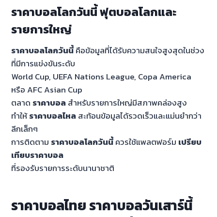
ราคาบอลโลกวันนี้ ฟุตบอลโลกและ
รายการใหญ่
ราคาบอลโลกวันนี้
คือข้อมูลที่ได้รับความสนใจสูงสุดในช่วง
ที่มีการแข่งขันระดับ
World Cup, UEFA Nations League, Copa America
หรือ AFC Asian Cup
ตลาด
ราคาบอล
สำหรับรายการใหญ่มีสภาพคล่องสูง
ทำให้
ราคาบอลไหล
สะท้อนข้อมูลได้รวดเร็วและแม่นยำกว่า
ลีกเล็กๆ
การติดตาม
ราคาบอลโลกวันนี้
ควรใช้แพลตฟอร์ม
เปรียบ
เทียบราคาบอล
ที่รองรับรายการระดับนานาชาติ
ราคาบอลไทย ราคาบอลวันเสาร์นี้