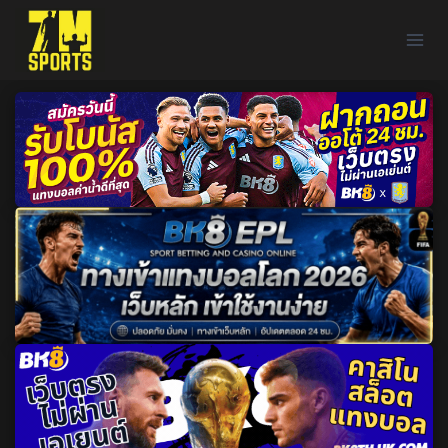
Skip
to
content