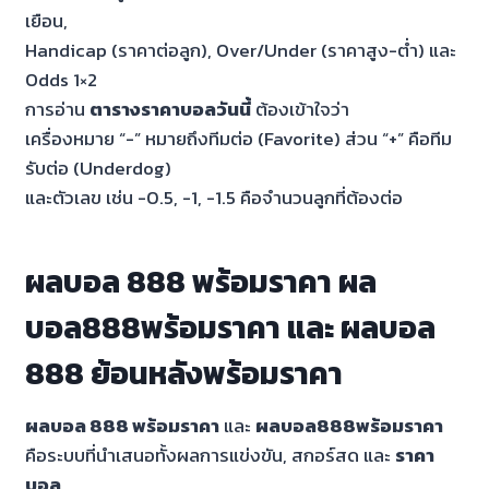
เยือน,
Handicap (ราคาต่อลูก), Over/Under (ราคาสูง-ต่ำ) และ
Odds 1×2
การอ่าน
ตารางราคาบอลวันนี้
ต้องเข้าใจว่า
เครื่องหมาย “-” หมายถึงทีมต่อ (Favorite) ส่วน “+” คือทีม
รับต่อ (Underdog)
และตัวเลข เช่น -0.5, -1, -1.5 คือจำนวนลูกที่ต้องต่อ
ผลบอล 888 พร้อมราคา ผล
บอล888พร้อมราคา และ ผลบอล
888 ย้อนหลังพร้อมราคา
ผลบอล 888 พร้อมราคา
และ
ผลบอล888พร้อมราคา
คือระบบที่นำเสนอทั้งผลการแข่งขัน, สกอร์สด และ
ราคา
บอล