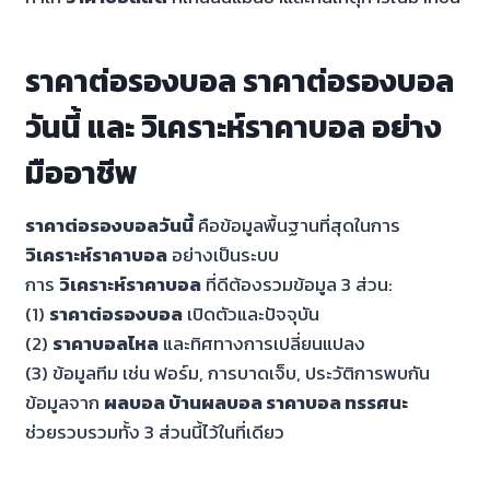
ราคาต่อรองบอล ราคาต่อรองบอล
วันนี้ และ วิเคราะห์ราคาบอล อย่าง
มืออาชีพ
ราคาต่อรองบอลวันนี้
คือข้อมูลพื้นฐานที่สุดในการ
วิเคราะห์ราคาบอล
อย่างเป็นระบบ
การ
วิเคราะห์ราคาบอล
ที่ดีต้องรวมข้อมูล 3 ส่วน:
(1)
ราคาต่อรองบอล
เปิดตัวและปัจจุบัน
(2)
ราคาบอลไหล
และทิศทางการเปลี่ยนแปลง
(3) ข้อมูลทีม เช่น ฟอร์ม, การบาดเจ็บ, ประวัติการพบกัน
ข้อมูลจาก
ผลบอล บ้านผลบอล ราคาบอล ทรรศนะ
ช่วยรวบรวมทั้ง 3 ส่วนนี้ไว้ในที่เดียว