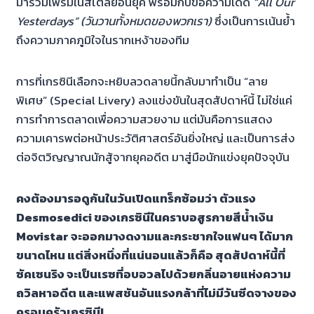
มาร่วมเฟรมในสไตล์ย้อนยุค พร้อมกับข้อความเด็ด
“All Our
Yesterdays” (วันวานทั้งหมดของพวกเรา)
ซึ่งเป็นการเน้นย้ำ
ถึงความภาคภูมิใจในรากเหง้าของทีม
การที่เกรซินีเลือกจะหยิบลวดลายนี้กลับมาทำเป็น “ลาย
พิเศษ” (Special Livery) ลงแข่งขันในสุดสัปดาห์นี้ ไม่ใช่แค่
การทำการตลาดเพื่อความสวยงาม แต่มันคือการแสดง
ความเคารพต่อหน้าประวัติศาสตร์อันยิ่งใหญ่ และเป็นการส่ง
ต่อจิตวิญญาณนักสู้จากยุคอดีต มาสู่มือนักแข่งยุคปัจจุบัน
คงต้องมารอดูกันในวันเปิดแทร็กซ้อมว่า ตัวแรง
Desmosedici ของเกรซินีในคราบอสูรกายสีน้ำเงิน
Movistar จะออกมางดงามและกระชากใจแฟนๆ ได้มาก
ขนาดไหน แต่สิ่งหนึ่งที่แน่นอนแล้วก็คือ สุดสัปดาห์นี้ที่
ซัคเซนริง จะเป็นเรซที่อบอวลไปด้วยกลิ่นอายแห่งความ
ถวิลหาอดีต และแพสชันอันแรงกล้าที่ไม่มีวันซีดจางของ
ครอบครัวเกรซินี!