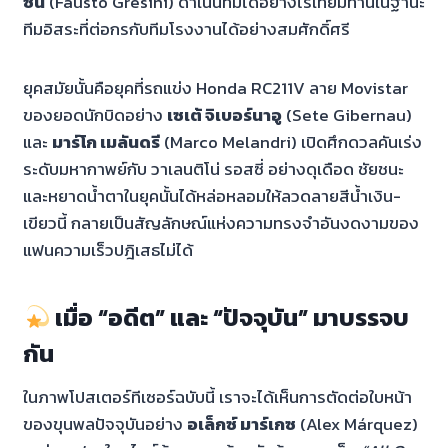
ซินี
(Fausto Gresini) ดำเนินทีมได้อย่างไร้เทียมทานในฐานะ
ทีมอิสระที่ต่อกรกับทีมโรงงานได้อย่างสมศักดิ์ศรี
ยุคสมัยนั้นคือยุคที่รถแข่ง Honda RC211V ลาย Movistar
ของยอดนักบิดอย่าง
เซเต้ จิเบอร์นาอู
(Sete Gibernau)
และ
มาร์โก เมลันดรี
(Marco Melandri) เปิดศึกดวลคันเร่ง
ระดับมหากาพย์กับ วาเลนติโน่ รอสซี่ อย่างดุเดือด ชัยชนะ
และหยาดน้ำตาในยุคนั้นได้หล่อหลอมให้ลวดลายสีน้ำเงิน-
เขียวนี้ กลายเป็นสัญลักษณ์แห่งความทรงจำอันงดงามของ
แฟนความเร็วปฎิเสธไม่ได้
เมื่อ “อดีต” และ “ปัจจุบัน” มาบรรจบ
กัน
ในภาพโปสเตอร์ทีเซอร์ฉบับนี้ เราจะได้เห็นการตัดต่อใบหน้า
ของขุนพลปัจจุบันอย่าง
อเล็กซ์ มาร์เกซ
(Alex Márquez)