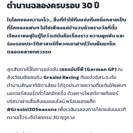
ตำนานฉลองครบรอบ 30 ปี
ในโลกของความเร็ว… สิ่งที่ทำให้ทีมแข่งทีมหนึ่งกลายเป็น
ที่รักของแฟนๆ ไม่ใช่เพียงแค่จำนวนถ้วยรางวัลที่ตั้ง
เรียงรายอยู่ในตู้โชว์ แต่มันคือเรื่องราว ความผูกพัน และ
ร่องรอยประวัติศาสตร์ที่พวกเขาฝากไว้บนผืนแทร็ก
ตลอดหลายทศวรรษ
สุดสัปดาห์นี้ในการแข่งขัน
เยอรมันจีพี (German GP)
ณ
สังเวียนซัคเซนริง
Gresini Racing
ทีมแข่งอิสระระดับ
ตำนานสัญชาติอิตาเลียน ได้จุดประกายความตื่นเต้นให้แฟนๆ
มอเตอร์สปอร์ตทั่วโลกอีกครั้ง ด้วยการโพสต์ภาพทีเซอร์
ปริศนาผ่านสื่อสังคมออนไลน์ พร้อมแฮชแท็ก
#Gresini30Seasons
เพื่อเฉลิมฉลองการโลดแล่นบนเวที
ความเร็วระดับโลกครบ 30 ฤดูกาล