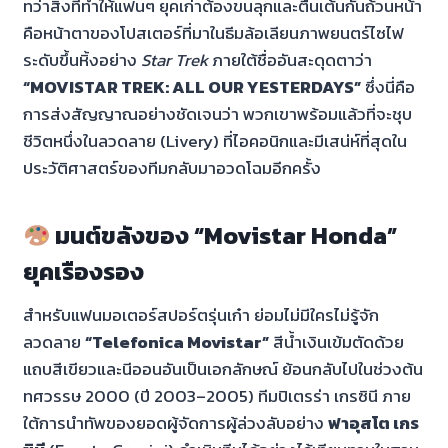
ทว่าสิ่งที่ทำให้แฟนๆ ยุคเก่าต้องขนลุกและตื่นเต้นกันถ้วนหน้า
คือหน้าตาของโปสเตอร์ที่มาในธีมล้อเลียนภาพยนตร์ไซไฟ
ระดับขึ้นหิ้งอย่าง
Star Trek
ภายใต้ชื่ออันสะดุดตาว่า
“MOVISTAR TREK: ALL OUR YESTERDAYS”
ซึ่งนี่คือ
การส่งสัญญาณอย่างชัดเจนว่า พวกเขาพร้อมแล้วที่จะชุบ
ชีวิตหนึ่งในลวดลาย (Livery) ที่ไอคอนิกและมีเสน่ห์ที่สุดใน
ประวัติศาสตร์ของทีมกลับมาอวดโฉมอีกครั้ง
มนต์ขลังของ “Movistar Honda”
ยุคเรืองรอง
สำหรับแฟนมอเตอร์สปอร์ตรุ่นเก๋า ย่อมไม่มีใครไม่รู้จัก
ลวดลาย
“Telefonica Movistar”
สีน้ำเงินเข้มตัดด้วย
แถบสีเขียวและนีออนอันเป็นเอกลักษณ์ ย้อนกลับไปในช่วงต้น
ทศวรรษ 2000 (ปี 2003–2005) ทีมปิเตรร่า เกรซินี ภาย
ใต้การนำทัพของยอดผู้จัดการผู้ล่วงลับอย่าง
ฟาอุสโต เกร