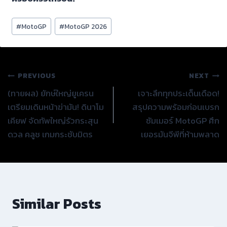
Post
#
MotoGP
#
MotoGP 2026
Tags:
แนะแนว
PREVIOUS
NEXT
(ทายผล) ยักษ์ใหญ่ยูเครน
เจาะลึกทุกประเด็นเดือด!
เรื่อง
เตรียมเดินหน้าฆ่ามัน! ดินาโม
สรุปความพร้อมก่อนเบรก
เคียฟ จัดทัพใหญ่รัวกระสุน
ซัมเมอร์ MotoGP ศึก
ดวล คลูช เกมกระชับมิตร
เยอรมันจีพีที่ห้ามพลาด
Similar Posts