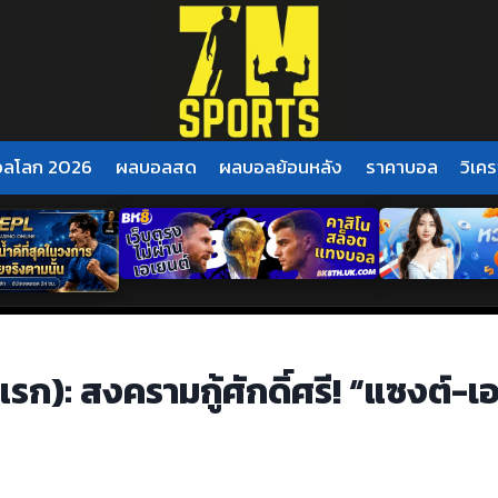
อลโลก 2026
ผลบอลสด
ผลบอลย้อนหลัง
ราคาบอล
วิเคร
ก): สงครามกู้ศักดิ์ศรี! “แซงต์-เอ