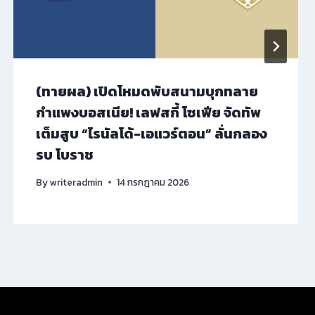
(ทายผล) เปิดโหมดพับสนามบุกทลาย
กำแพงบอสเนีย! เลฟสกี้ โซเฟีย จัดทัพ
เต็มสูบ “ไรนัลโด้-เอแวร์ตอน” ลั่นกลอง
รบ โบราช
By
writeradmin
14 กรกฎาคม 2026