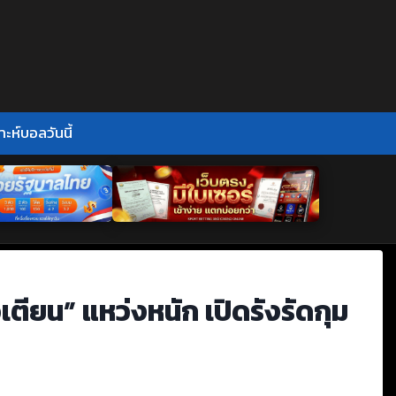
าะห์บอลวันนี้
เตียน” แหว่งหนัก เปิดรังรัดกุม