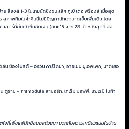
 ล็องส์ 1-3 ในเกมนัดชิงชนะเลิศ คูเป้ เดอ ฟร็องส์ เมื่อสุด
สภาพทีมในค่ำคืนนี้ไม่มีปัญหานักเตะบาดเจ็บเพิ่มเติม โดย
สตร์ที่ข่มเจ้าถิ่นชัดเจน (ชนะ 15 จาก 28 นัดหลังสุดที่เจอ
ดิลัน ช็องโบสต์ – อิรวิน คาร์โดน่า, อายเมน มูเอฟเฟก, มาติเยอ
น ตูราม – กาเmodule ลาบอร์ก, เทเร็ม มอฟฟี่, เฌเรมี่ โบก้า
พจิตใจที่เพิ่งแพ้นัดชิงบอลถ้วยมา บวกกับความเหนียวแน่นในบ้าน