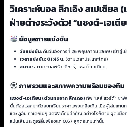
วิเคราะห์บอล ลีกเอิง สเปเชียล 
ฝ่ายต่างระวังตัว! “แซงต์-เอเตีย
ข้อมูลการแข่งขัน
วันแข่งขัน:
คืนวันอังคารที่ 26 พฤษภาคม 2569 (เข้าสู่เช้
เวลาแข่งขัน:
01:45 น.
(ตามเวลาประเทศไทย)
สนาม:
สตาด ฌอฟรัว-กีชาร์, แซงต์-เอเตียน
ภาพรวมและสภาพความพร้อมของทีม
แซงต์-เอเตียน (ตัวแทนจาก ลีกเดอ)
ทัพ “เลส์ แวร์ต์” ฝ
นั้นต้องแลกมาด้วยบทเรียนราคาแพงเหลือเกิน เมื่อผู้เล่นแกนหลั
และ ลูอัน กาเดกเบกู มิดฟิลด์คนสำคัญ อย่างไรก็ตาม จุดแข็งที
แน่นเสียประตูเฉลี่ยเพียงแค่ 0.67 ลูกต่อเกมเท่านั้น