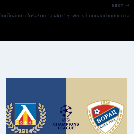
NEXT
จัดเต็มส่งท้ายในรัง! บด “สาลิกา” ชุดพิการที่เกมนอกบ้านยังแกว่ง