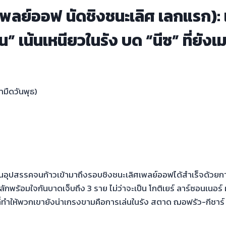
(เพลย์ออฟ นัดชิงชนะเลิศ เลกแรก): 
น” เน้นเหนียวในรัง บด “นีซ” ที่ยังเ
ามืดวันพุธ)
่าฟันอุปสรรคจนก้าวเข้ามาถึงรอบชิงชนะเลิศเพลย์ออฟได้สำเร็จด้วย
กพร้อมใจกันบาดเจ็บถึง 3 ราย ไม่ว่าจะเป็น โกติเยร์ ลาร์ซอนเนอร์ ผ
่ทำให้พวกเขายังน่าเกรงขามคือการเล่นในรัง สตาด ฌอฟรัว-กีชาร์ ที