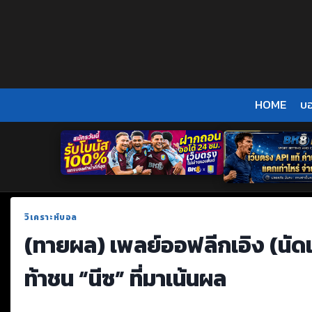
Skip
to
content
HOME
บ
วิเคราะห์บอล
(ทายผล) เพลย์ออฟลีกเอิง (นัดแร
ท้าชน “นีซ” ที่มาเน้นผล