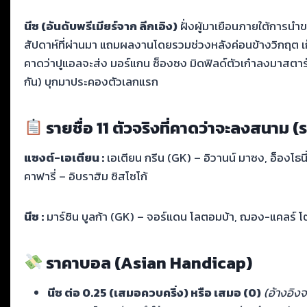
นีซ (อันดับพรีเมียร์จาก ลีกเอิง)
ฝั่งผู้มาเยือนภายใต้การนำขอ
สัปดาห์ที่ผ่านมา แถมผลงานโดยรวมช่วงหลังค่อนข้างวิกฤต เก็บ
คาดว่าปูแอลจะส่ง มอร์แกน ซ็องซง มิดฟิลด์ตัวเก๋าลงมาสตาร์ทเ
กัน) บุกมาประคองตัวเลกแรก
รายชื่อ 11 ตัวจริงที่คาดว่าจะลงสนาม 
แซงต์-เอเตียน :
เอเตียน กรีน (GK) – อิวานน์ มาซง, อ็องโธนี
คาฟารี่ – อิบราฮิม ซิสโซโก้
นีซ :
มาร์ซิน บูลก้า (GK) – จอร์แดน โลตอมบ้า, ฌอง-แคลร์ โตดิ
ราคาบอล (Asian Handicap)
นีซ ต่อ 0.25 (เสมอควบครึ่ง) หรือ เสมอ (0)
(อ้างอิงจ