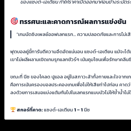
ของแซงต์-เอเตียน ทำให้ราคาเปิดออกมาค่อนข้างระมัดระ
ทรรศนะและคาดการณ์ผลการแข่งขัน
“เกมนัดชิงเพลย์ออฟเลกแรก… ความปลอดภัยและการไม่เสียประ
ฟุตบอลคู่นี้การันตีความอึดอัดแน่นอน แซงต์-เอเตียน แม้จะ
เขาไม่ผลีผลามเปิดเกมรุกแลกชัวร์ๆ เน้นคุมโซนเพื่อรักษาคลีนช
ขณะที่ นีซ ของโคลด ปูแอล อยู่ในสภาวะล้าทั้งกายและใจจากเกม
คือการเน้นครองบอลประคองเกมเพื่อไม่ให้เสียท่าไปก่อน คาดว่
ลงด้วยการเสมอแบ่งแต้มกันไปในเลกแรกแบบบัวไม่ให้ช้ำน้ำไม่ให
สกอร์ที่คาด:
แซงต์-เอเตียน
1 – 1
นีซ