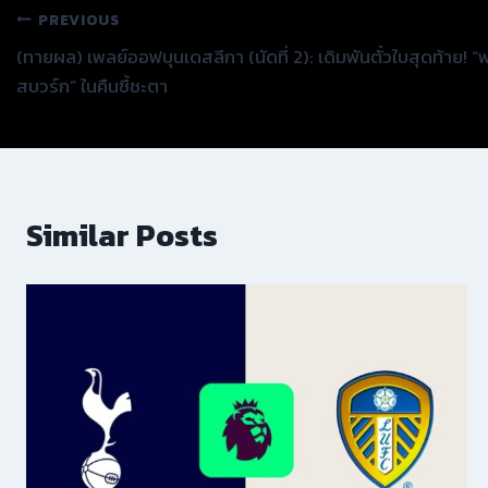
แนะแนว
PREVIOUS
(ทายผล) เพลย์ออฟบุนเดสลีกา (นัดที่ 2): เดิมพันตั๋วใบสุดท้าย! 
เรื่อง
สบวร์ก” ในคืนชี้ชะตา
Similar Posts