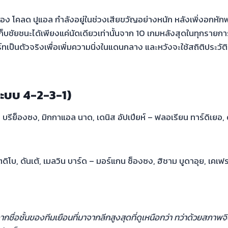
ง โคลด ปูแอล กำลังอยู่ในช่วงเสียขวัญอย่างหนัก หลังเพิ่งอกหักพ่าย
ชัยชนะได้เพียงแค่นัดเดียวเท่านั้นจาก 10 เกมหลังสุดในทุกรายการ 
ป็นตัวจริงเพื่อเพิ่มความนิ่งในแดนกลาง และหวังจะใช้สถิติประวัติศา
(ระบบ 4-2-3-1)
่ บรีย็องซง, มิกกาแอล นาด, เดนิส อัปเปียห์ – ฟลอเรียน ทาร์ดิเยอ, 
โบ, ดันเต้, เมลวิน บาร์ด – มอร์แกน ซ็องซง, ฮิชาม บูดาอุย, เคเฟร
ากชื่อชั้นของทีมเยือนที่มาจากลีกสูงสุดที่ดูเหนือกว่า ทว่าด้วยสภา