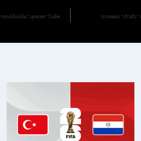
“พาเดอร์บอร์น” บุกแลก “โวล์ฟ
(ทายผล) “เจ้าสัว” 