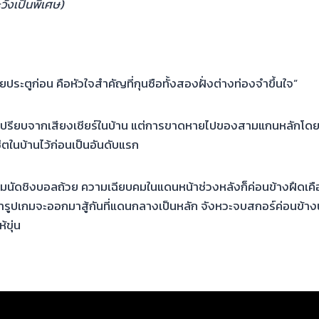
วังเป็นพิเศษ)
ตูก่อน คือหัวใจสำคัญที่กุนซือทั้งสองฝั่งต่างท่องจำขึ้นใจ”
ได้เปรียบจากเสียงเชียร์ในบ้าน แต่การขาดหายไปของสามแกนหลักโดยเ
ีตในบ้านไว้ก่อนเป็นอันดับแรก
นัดชิงบอลถ้วย ความเฉียบคมในแดนหน้าช่วงหลังก็ค่อนข้างฝืดเคือง ย
ารูปเกมจะออกมาสู้กันที่แดนกลางเป็นหลัก จังหวะจบสกอร์ค่อนข้างน
้ขุ่น