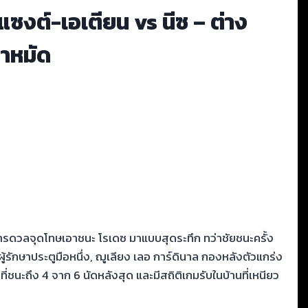
แซงต์-เอเตียน vs นีซ – ต่าง
มาหมัด
การดวลจุดโทษเอาชนะ โรเดซ มาแบบสุดระทึก ทว่าชัยชนะครั้ง
ู้รักษาประตูมือหนึ่ง, ฌูเลียง เลอ การ์ดินาล กองหลังตัวแกร่ง
่ชนะถึง 4 จาก 6 นัดหลังสุด และมีสถิติเกมรับในบ้านที่เหนียว