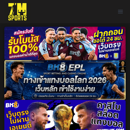
Skip
to
content