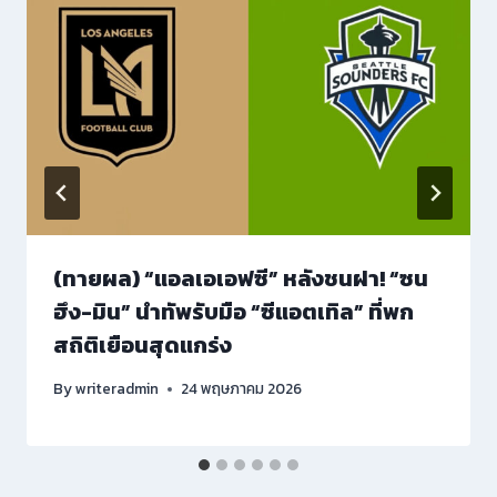
(ทายผล) “แอลเอเอฟซี” หลังชนฝา! “ซน
ฮึง-มิน” นำทัพรับมือ “ซีแอตเทิล” ที่พก
สถิติเยือนสุดแกร่ง
By
writeradmin
24 พฤษภาคม 2026