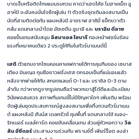
บาดเจ็บหรือติดโทษแบนรบกวน คาดว่าเฮดโค้ช โมฮาเหม็ด อู
อาห์บี จะยังคงมั่นใจยึดผู้เล่น 11 ตัวจริงชุดเดิมลงสนามเป็น
นัดที่สามติดต่อกัน แผงหลังมี อาชราฟ ฮาคิมี่ แบ็กขวาตัว
กลั่น แดนกลางนำโดย อัซเซดีน อูนาอี และ
บราอิม ดีอาซ
คอยปั้นเกมสนับสนุน
อิสมาเอล ไซบารี
กองหน้าฟอร์มร้อน
แรงที่เหมาคนเดียว 2 ประตูให้ทีมในทัวร์นาเมนต์นี้
เฮติ
ตัวแทนจากโซนคอนคาเคฟภายใต้การคุมทีมของ เซบาส
เตียง มินเญอ กุนซือชาวฝรั่งเศส ตกรอบเป็นที่แน่นอนแล้ว
หลังจากพ่ายให้กับ สกอตแลนด์ 0-1 และ บราซิล 0-3 ตาม
ลำดับ ทว่าหากดูจากรูปเกมถือว่าพวกเขาสู้ได้ดีและมีระเบียบ
วินัยพอสมควร สภาพทีมเกมนี้ไม่มีปัญหาใดๆ เพิ่มเติม พร้อม
จัดผู้เล่นชุดประสบการณ์สูงลงสนามเพื่อทิ้งทวนทัวร์นาเมน
ต์ แผงหลังมี ฮันน์ส เดลครัวซ์ คุมพื้นที่ แดนกลางใช้ ฌอง-
ริกเนอร์ เบลล์การ์ด คอยขับเคลื่อนเกม ส่วนคู่หัวหอกวาง
วิล
สัน อีซีดอร์
ประสานงานร่วมกับ ฟรานซ์ดี้ เพียร์ร็อต ลงล่า