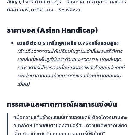
ลินญ่า, โรดรีโก้ เบนตานกูร์ – ร็องดาล โกโล มูอานี่, คอเนอร์
กัลลาเกอร์, มาติส แตล – ริชาร์ลิซอน
ราคาบอล (Asian Handicap)
เชลซี ต่อ 0.5 (ครึ่งลูก) หรือ 0.75 (ครึ่งควบลูก)
(อ้างอิงจากความได้เปรียบในฐานะเจ้าถิ่นและสถิติการ
เจอกันที่สิงห์บลูส์ข่มมิดด้ามชนะรวดมา 5 นัดหลังสุด
ทว่าราคาเริ่มไหลรองเนื่องจากสภาพจิตใจของเจ้าถิ่นที่
เพิ่งล้ามาจากบอลถ้วยบวกกับแรงฮึดหนีตายของทีม
เยือน)
ทรรศนะและคาดการณ์ผลการแข่งขัน
“เมื่อความแค้นชำระแชมป์เก่าของเชลซี ต้องโคจรมาปะทะ
กับพิกัดหนีตายยิบตาของสเปอร์ส… ความผิดพลาดเพียง
เสี้ยววินาทีจะตัดสินเกมลอนดอนดาร์บี้พิกัดนี้”