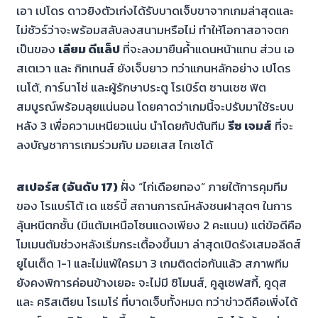
เอา เปโดร ดาวยิงตัวเก่งได้รับบาดเจ็บขาจากเกมล่าสุดและ
ไม่ชัวร์ว่าจะพร้อมสลับลงสนามหรือไม่ ทำให้โอกาสอาจตก
เป็นของ
เลียม ดีแล็ป
ที่จะลงมายืนค้ำแดนหน้าแทน ส่วน เอ
สเตเวา และ กิทเทนส์ ยังเจ็บยาว ทว่าแกนหลักอย่าง เปโดร
เนโต้, การ์นาโช่ และผู้รักษาประตู โรเบิร์ต ซานเชซ ฟิต
สมบูรณ์พร้อมลุยแน่นอน โดยคาดว่าเกมนี้จะปรับมาใช้ระบบ
หลัง 3 เพื่อความเหนียวแน่น นำโดยกัปตันทีม
รีซ เจมส์
ที่จะ
ลงบัญชาการเกมร่วมกับ มอยเสส ไกเซโด้
สเปอร์ส (อันดับ 17)
ฝั่ง “ไก่เดือยทอง” ภายใต้การคุมทีม
ของ โรแบร์โต้ เด แซร์บี้ สถานการณ์หลังชนฝาสุดๆ ในการ
ลุ้นหนีตกชั้น (มีแต้มเหนือโซนแดงเพียง 2 คะแนน) แต่ข้อดีคือ
โมเมนตัมช่วงหลังเริ่มกระเตื้องขึ้นมา ล่าสุดเปิดรังเสมอลีดส์
ยูไนเต็ด 1-1 และไม่แพ้ใครมา 3 เกมติดต่อกันแล้ว สภาพทีม
ยังคงพิการค่อนข้างเยอะ จะไม่มี ซิโมนส์, คูลูเซฟสกี้, คูดุส
และ คริสเตียน โรเมโร่ ที่บาดเจ็บทั้งหมด ทว่าข่าวดีคือเพิ่งได้