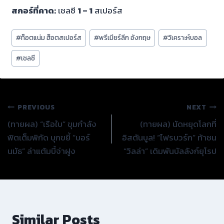
สกอร์ที่คาด:
เชลซี
1 – 1
สเปอร์ส
Post
#
ท็อตแน่ม ฮ็อตสเปอร์ส
#
พรีเมียร์ลีก อังกฤษ
#
วิเคราะห์บอล
Tags:
#
เชลซี
แนะแนว
PREVIOUS
NEXT
(ทายผล) “เรือใบ” ขุมกำลัง
(ทายผล) นัดหยุดโลกที่
เรื่อง
ฟิตเต็มพิกัด บุกขยี้ “บอร์
อิสตันบูล! “ไฟรบวร์ก” ท้าชน
นมัธ” ล่าแต้มบี้จ่าฝูง
“วิลล่า” เดิมพันบัลลังก์ยุโรป
Similar Posts