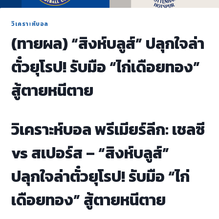
วิเคราะห์บอล
(ทายผล) “สิงห์บลูส์” ปลุกใจล่า
ตั๋วยุโรป! รับมือ “ไก่เดือยทอง”
สู้ตายหนีตาย
วิเคราะห์บอล พรีเมียร์ลีก: เชลซี
vs สเปอร์ส – “สิงห์บลูส์”
ปลุกใจล่าตั๋วยุโรป! รับมือ “ไก่
เดือยทอง” สู้ตายหนีตาย