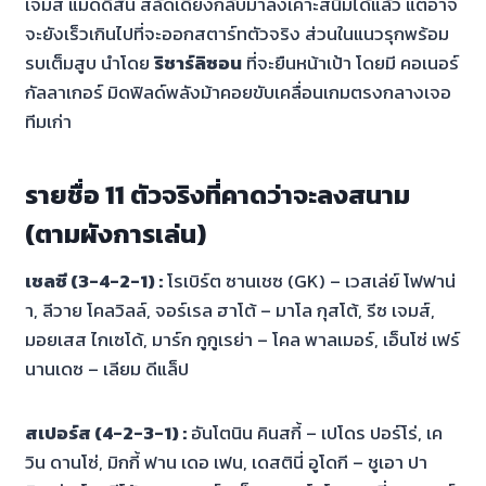
เจมส์ แมดดิสัน สลัดเดี้ยงกลับมาลงเคาะสนิมได้แล้ว แต่อาจ
จะยังเร็วเกินไปที่จะออกสตาร์ทตัวจริง ส่วนในแนวรุกพร้อม
รบเต็มสูบ นำโดย
ริชาร์ลิซอน
ที่จะยืนหน้าเป้า โดยมี คอเนอร์
กัลลาเกอร์ มิดฟิลด์พลังม้าคอยขับเคลื่อนเกมตรงกลางเจอ
ทีมเก่า
รายชื่อ 11 ตัวจริงที่คาดว่าจะลงสนาม
(ตามผังการเล่น)
เชลซี (3-4-2-1) :
โรเบิร์ต ซานเชซ (GK) – เวสเล่ย์ โฟฟาน่
า, ลีวาย โคลวิลล์, จอร์เรล ฮาโต้ – มาโล กุสโต้, รีซ เจมส์,
มอยเสส ไกเซโด้, มาร์ก กูกูเรย่า – โคล พาลเมอร์, เอ็นโซ่ เฟร์
นานเดซ – เลียม ดีแล็ป
สเปอร์ส (4-2-3-1) :
อันโตนิน คินสกี้ – เปโดร ปอร์โร่, เค
วิน ดานโซ่, มิกกี้ ฟาน เดอ เฟน, เดสตินี่ อูโดกี – ชูเอา ปา