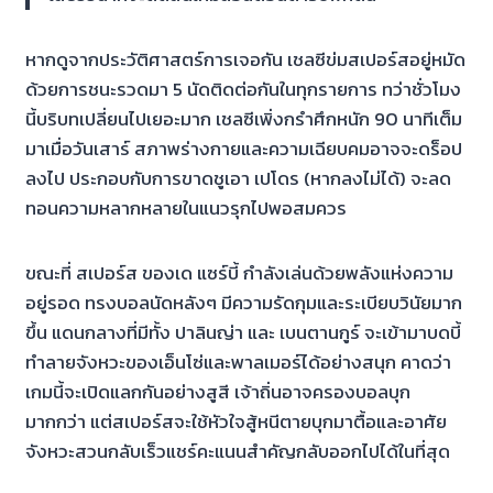
หากดูจากประวัติศาสตร์การเจอกัน เชลซีข่มสเปอร์สอยู่หมัด
ด้วยการชนะรวดมา 5 นัดติดต่อกันในทุกรายการ ทว่าชั่วโมง
นี้บริบทเปลี่ยนไปเยอะมาก เชลซีเพิ่งกรำศึกหนัก 90 นาทีเต็ม
มาเมื่อวันเสาร์ สภาพร่างกายและความเฉียบคมอาจจะดร็อป
ลงไป ประกอบกับการขาดชูเอา เปโดร (หากลงไม่ได้) จะลด
ทอนความหลากหลายในแนวรุกไปพอสมควร
ขณะที่ สเปอร์ส ของเด แซร์บี้ กำลังเล่นด้วยพลังแห่งความ
อยู่รอด ทรงบอลนัดหลังๆ มีความรัดกุมและระเบียบวินัยมาก
ขึ้น แดนกลางที่มีทั้ง ปาลินญ่า และ เบนตานกูร์ จะเข้ามาบดบี้
ทำลายจังหวะของเอ็นโซ่และพาลเมอร์ได้อย่างสนุก คาดว่า
เกมนี้จะเปิดแลกกันอย่างสูสี เจ้าถิ่นอาจครองบอลบุก
มากกว่า แต่สเปอร์สจะใช้หัวใจสู้หนีตายบุกมาตื้อและอาศัย
จังหวะสวนกลับเร็วแชร์คะแนนสำคัญกลับออกไปได้ในที่สุด