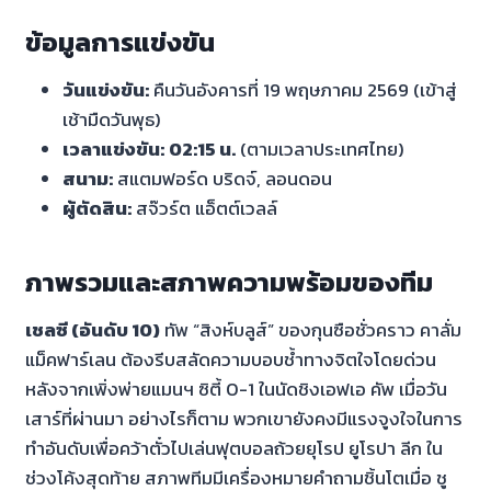
ข้อมูลการแข่งขัน
วันแข่งขัน:
คืนวันอังคารที่ 19 พฤษภาคม 2569 (เข้าสู่
เช้ามืดวันพุธ)
เวลาแข่งขัน:
02:15 น.
(ตามเวลาประเทศไทย)
สนาม:
สแตมฟอร์ด บริดจ์, ลอนดอน
ผู้ตัดสิน:
สจ๊วร์ต แอ็ตต์เวลล์
ภาพรวมและสภาพความพร้อมของทีม
เชลซี (อันดับ 10)
ทัพ “สิงห์บลูส์” ของกุนซือชั่วคราว คาลั่ม
แม็คฟาร์เลน ต้องรีบสลัดความบอบช้ำทางจิตใจโดยด่วน
หลังจากเพิ่งพ่ายแมนฯ ซิตี้ 0-1 ในนัดชิงเอฟเอ คัพ เมื่อวัน
เสาร์ที่ผ่านมา อย่างไรก็ตาม พวกเขายังคงมีแรงจูงใจในการ
ทำอันดับเพื่อคว้าตั๋วไปเล่นฟุตบอลถ้วยยุโรป ยูโรปา ลีก ใน
ช่วงโค้งสุดท้าย สภาพทีมมีเครื่องหมายคำถามชิ้นโตเมื่อ ชู