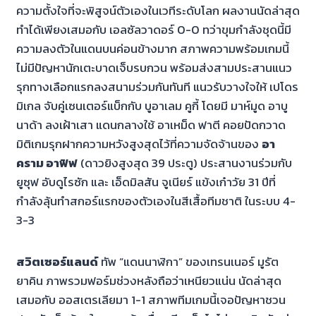
ความตั้งใจที่จะพิสูจน์ตัวเองในเวทีระดับโลก ผลงานนัดล่าสุด
ทำได้เพียงเสมอกับ เอลซัลวาดอร์ 0-0 ทว่าขุมกำลังชุดนี้มี
ความลงตัวในแดนบนค่อนข้างมาก สภาพความพร้อมเกมนี้
ไม่มีปัญหานักเตะบาดเจ็บรบกวน พร้อมส่งสามประสานแนว
รุกทางเลือกแรกลงสนามร่วมกันทันที แนวรับวางใจให้ เปโดร
มิเกล จับคู่เซนเตอร์แบ็กกับ บูอาเลม คูกี้ โดยมี มาห์มูด อาบู
นาด้า ลงเฝ้าเสา แดนกลางใช้ อาเหม็ด ฟาตี คอยปัดกวาด
มิติเกมรุกฝากความหวังสูงสุดไว้ที่ความจัดจ้านของ
อา
คราม อาฟิฟ
(ดาวยิงสูงสุด 39 ประตู) ประสานงานร่วมกับ
ยูซุฟ อับดูไรซัก และ เอ็ดมิลสัน จูเนียร์ แข้งเก๋าวัย 31 ปีที่
กำลังลุ้นทำสกอร์แรกของตัวเองในสีเสื้อทีมชาติ ในระบบ 4-
3-3
สวิตเซอร์แลนด์
ทัพ “แดนนาฬิกา” ของเทรนเนอร์ มูรัต
ยาคิน ภาพรวมฟอร์มช่วงหลังถือว่าเหนียวแน่น นัดล่าสุด
เสมอกับ ออสเตรเลียมา 1-1 สภาพทีมเกมนี้เจอปัญหาชวน