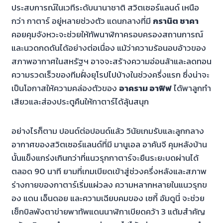
ประสบการณ์ในเวทีระดับนานาชาติ สวิตเซอร์แลนด์ เหนือ
กว่า กาตาร์ อยู่หลายช่วงตัว แดนกลางที่มี
กรานิต ชาคา
คอยคุมจังหวะจะช่วยให้ทัพนาฬิกาครอบครองสถานการณ์
และนวดกดดันได้อย่างต่อเนื่อง แม้ว่าความร้อนอบอ้าวของ
สภาพอากาศในสหรัฐฯ อาจจะสร้างความอ่อนล้าและลดทอน
ความรวดเร็วของทีมฝั่งยุโรปไปบ้างในช่วงครึ่งแรก ซึ่งน่าจะ
เป็นโอกาสให้ความคล่องตัวของ
อาคราม อาฟิฟ
ได้พาลูกทำ
เสียวและส่องประตูคืนให้กาตาร์ได้ลุ้นสนุก
อย่างไรก็ตาม ปอนด์ต่อปอนด์แล้ว วินัยเกมรับและลูกกลาง
อากาศของสวิตเซอร์แลนด์ที่มี มานูเอล อาคันจี คุมหลังบ้าน
นั้นแข็งแกร่งเกินกว่าที่แนวรุกกาตาร์จะยืนระยะบดผ่านได้
ตลอด 90 นาที ยามที่เกมเบียดเข้าสู่ช่วงครึ่งหลังและสภาพ
ร่างกายของกาตาร์เริ่มแผ่วลง ความหลากหลายในแนวรุกข
อง แดน เอ็นดอย และความเฉียบคมของ เซกี้ อัมดูนี่ จะช่วย
เช็กบิลพังตาข่ายพาทัพแดนนาฬิกาเบียดคว้า 3 แต้มสำคัญ