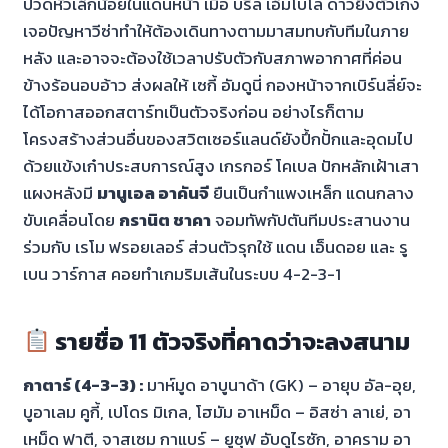
ปวดหัวเล็กน้อยในแดนหน้า เมื่อ บรีล เอ็มโบโล่ ดาวยิงตัวเก่ง
เจอปัญหาวีซ่าทำให้ต้องเดินทางตามมาสมทบกับทีมในภาย
หลัง และอาจจะต้องใช้เวลาปรับตัวกับสภาพอากาศที่ค่อน
ข้างร้อนอบอ้าว ส่งผลให้ เซกี้ อัมดูนี่ กองหน้าจากเบิร์นลี่ย์จะ
ได้โอกาสออกสตาร์ทเป็นตัวจริงก่อน อย่างไรก็ตาม
โครงสร้างส่วนอื่นของสวิตเซอร์แลนด์ยังปึ้กปั้กและอุดมไป
ด้วยแข้งเก๋าประสบการณ์สูง เกรกอร์ โคเบล ปักหลักเฝ้าเสา
แผงหลังมี
มานูเอล อาคันจี
ยืนเป็นกำแพงเหล็ก แดนกลาง
ขับเคลื่อนโดย
กรานิต ชาคา
จอมทัพกัปตันทีมประสานงาน
ร่วมกับ เรโม ฟรอยเลอร์ ส่วนตัวรุกใช้ แดน เอ็นดอย และ รู
เบน วาร์กาส คอยทำเกมริมเส้นในระบบ 4-2-3-1
รายชื่อ 11 ตัวจริงที่คาดว่าจะลงสนาม
กาตาร์ (4-3-3) :
มาห์มูด อาบูนาด้า (GK) – อายุบ อัล-อุย,
บูอาเลม คูกี้, เปโดร มิเกล, โฮมัม อาเหม็ด – อิสซ่า ลาเย่, อา
เหม็ด ฟาตี, จาสเซม กาแบร์ – ยูซุฟ อับดูไรซัก, อาคราม อา