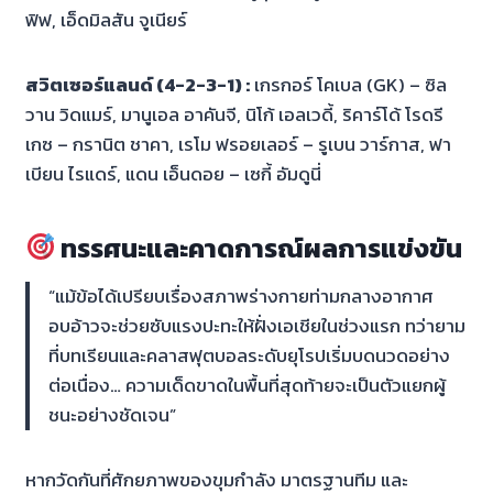
ฟิฟ, เอ็ดมิลสัน จูเนียร์
สวิตเซอร์แลนด์ (4-2-3-1) :
เกรกอร์ โคเบล (GK) – ซิล
วาน วิดแมร์, มานูเอล อาคันจี, นิโก้ เอลเวดี้, ริคาร์โด้ โรดรี
เกซ – กรานิต ชาคา, เรโม ฟรอยเลอร์ – รูเบน วาร์กาส, ฟา
เบียน ไรแดร์, แดน เอ็นดอย – เซกี้ อัมดูนี่
ทรรศนะและคาดการณ์ผลการแข่งขัน
“แม้ข้อได้เปรียบเรื่องสภาพร่างกายท่ามกลางอากาศ
อบอ้าวจะช่วยซับแรงปะทะให้ฝั่งเอเชียในช่วงแรก ทว่ายาม
ที่บทเรียนและคลาสฟุตบอลระดับยุโรปเริ่มบดนวดอย่าง
ต่อเนื่อง… ความเด็ดขาดในพื้นที่สุดท้ายจะเป็นตัวแยกผู้
ชนะอย่างชัดเจน”
หากวัดกันที่ศักยภาพของขุมกำลัง มาตรฐานทีม และ