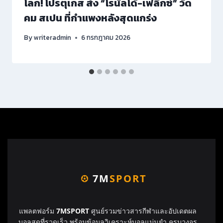
โลก! โปรตุเกส ส่ง “โรนัลโด้-เฟลิกซ์” วัด
คม สเปน ที่กำแพงหลังสุดแกร่ง
By
writeradmin
6 กรกฎาคม 2026
7M
SPORT
แพลตฟอร์ม
7MSPORT
ศูนย์รวมข่าวสารกีฬาและอัปเดตผล
บอลสดที่รวดเร็ว พร้อมข้อมูลวิเคราะห์บอลแม่นยำ ครบวงจร