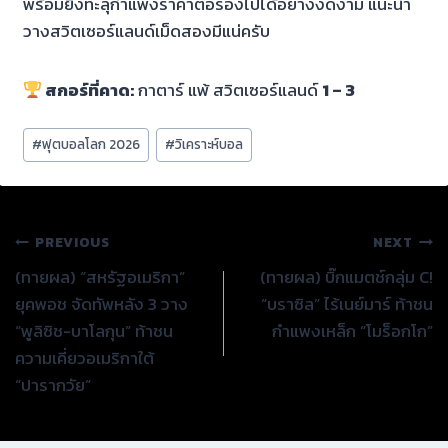
พร้อมยิงทะลุกำแพงราคาต่อรองไปได้อย่างงดงาม แนะนำ
วางสวิตเซอร์แลนด์เม็ดสองมีแน่ครับ
สกอร์ที่คาด:
กาตาร์ แพ้ สวิตเซอร์แลนด์
1 – 3
Post
#
ฟุตบอลโลก 2026
#
วิเคราะห์บอล
Tags:
แนะแนว
PREVIOUS
NEXT
(ทายผล) “สหรัฐอเมริกา”
(ทายผล) บิ๊กแมตช์กลุ่ม C!
เรื่อง
ยุคพอช จัดทัพหลัง 3 วาง
“บราซิล” ไร้เนย์มาร์ ท้าชน
“พูลิซิช-บาโลกุน” ท้าชน
กำแพงเหล็ก “โมร็อกโก”
ความเคี่ยวอเมริกาใต้
“ปารากวัย”