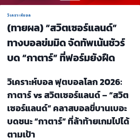
วิเคราะห์บอล
(ทายผล) “สวิตเซอร์แลนด์”
ทางบอลข่มมิด จัดทัพเน้นชัวร์
บด “กาตาร์” ที่ฟอร์มยังฝืด
วิเคราะห์บอล ฟุตบอลโลก 2026:
กาตาร์ vs สวิตเซอร์แลนด์ – “สวิต
เซอร์แลนด์” คลาสบอลขี่บานเบอะ
บดชนะ “กาตาร์” ที่ล้าท้ายเกมไปได้
ตามเป้า