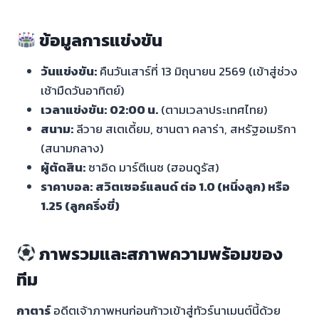
ข้อมูลการแข่งขัน
วันแข่งขัน:
คืนวันเสาร์ที่ 13 มิถุนายน 2569 (เข้าสู่ช่วง
เช้ามืดวันอาทิตย์)
เวลาแข่งขัน:
02:00 น.
(ตามเวลาประเทศไทย)
สนาม:
ลีวาย สเตเดี้ยม, ซานตา คลาร่า, สหรัฐอเมริกา
(สนามกลาง)
ผู้ตัดสิน:
ซาอิด มาร์ตีเนซ (ฮอนดูรัส)
ราคาบอล:
สวิตเซอร์แลนด์ ต่อ 1.0 (หนึ่งลูก) หรือ
1.25 (ลูกครึ่งขี่)
ภาพรวมและสภาพความพร้อมของ
ทีม
กาตาร์
อดีตเจ้าภาพหนก่อนก้าวเข้าสู่ทัวร์นาเมนต์นี้ด้วย