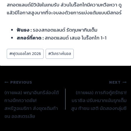
สกอตแลนด์มีวินัยในเกมรับ ส่วนโมร็อกโกมีความหวือหวา ดู
แล้วมีโอกาสสูงมากที่จะจบลงด้วยการแบ่งแต้มแบบมีสกอร์
ฟันธง :
รองสกอตแลนด์ รัดกุมพากินเต็ม
สกอร์ที่คาด :
สกอตแลนด์ เสมอ โมร็อกโก 1-1
Post
#
ฟุตบอลโลก 2026
#
วิเคราะห์บอล
Tags:
แนะแนว
PREVIOUS
NEXT
(ทายผล) พญาอินทรีล่องใต้
(ทายผล) ภารกิจกู้ศรัทธา!
เรื่อง
กางปีกกวาดชัย!
บราซิล ปรับหมากเน้นรุกเต็ม
สหรัฐอเมริกา ส่งชุดเดิมท้า
สูบ ท้าชน เฮติ นัดสองกลุ่มซี
ชน ออสเตรเลีย