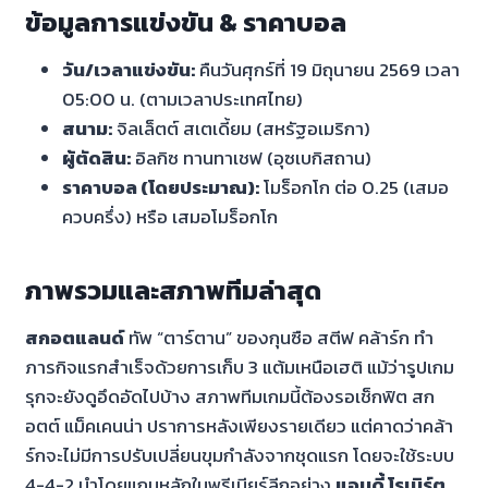
ข้อมูลการแข่งขัน & ราคาบอล
วัน/เวลาแข่งขัน:
คืนวันศุกร์ที่ 19 มิถุนายน 2569 เวลา
05:00 น. (ตามเวลาประเทศไทย)
สนาม:
จิลเล็ตต์ สเตเดี้ยม (สหรัฐอเมริกา)
ผู้ตัดสิน:
อิลกิซ ทานทาเชฟ (อุซเบกิสถาน)
ราคาบอล (โดยประมาณ):
โมร็อกโก ต่อ 0.25 (เสมอ
ควบครึ่ง) หรือ เสมอโมร็อกโก
ภาพรวมและสภาพทีมล่าสุด
สกอตแลนด์
ทัพ “ตาร์ตาน” ของกุนซือ สตีฟ คล้าร์ก ทำ
ภารกิจแรกสำเร็จด้วยการเก็บ 3 แต้มเหนือเฮติ แม้ว่ารูปเกม
รุกจะยังดูอึดอัดไปบ้าง สภาพทีมเกมนี้ต้องรอเช็กฟิต สก
อตต์ แม็คเคนน่า ปราการหลังเพียงรายเดียว แต่คาดว่าคล้า
ร์กจะไม่มีการปรับเปลี่ยนขุมกำลังจากชุดแรก โดยจะใช้ระบบ
4-4-2 นำโดยแกนหลักในพรีเมียร์ลีกอย่าง
แอนดี้ โรเบิร์ต