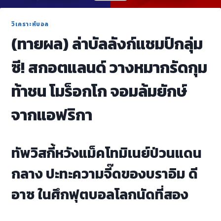
วิเคราะห์บอล
(ทายผล) ล่าบัลลังก์แชมป์กลุ่ม
ซี! สกอตแลนด์ วางหมากรัดกุม
ท้าชน โมร็อกโก จอมล้มยักษ์
จากแอฟริกา
ทัพวิสกี้หวังแม็คโทมิเนย์ป่วนแดน
กลาง ปะทะความจี๊ดของบราอิม ดี
อาซ ในศึกฟุตบอลโลกนัดที่สอง