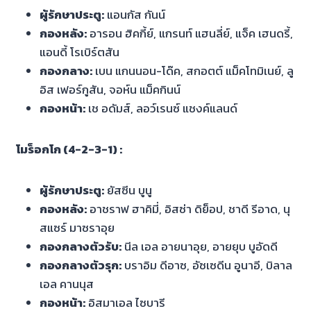
ผู้รักษาประตู:
แอนกัส กันน์
กองหลัง:
อารอน ฮิคกี้ย์, แกรนท์ แฮนลี่ย์, แจ็ค เฮนดรี้,
แอนดี้ โรเบิร์ตสัน
กองกลาง:
เบน แกนนอน-โด๊ค, สกอตต์ แม็คโทมิเนย์, ลู
อิส เฟอร์กูสัน, จอห์น แม็คกินน์
กองหน้า:
เช อดัมส์, ลอว์เรนซ์ แชงค์แลนด์
โมร็อกโก (4-2-3-1) :
ผู้รักษาประตู:
ยัสซีน บูนู
กองหลัง:
อาชราฟ ฮาคิมี่, อิสซ่า ดิย็อป, ชาดี รีอาด, นุ
สแซร์ มาซราอุย
กองกลางตัวรับ:
นีล เอล อายนาอุย, อายยุบ บูอัดดี
กองกลางตัวรุก:
บราอิม ดีอาซ, อัซเซดีน อูนาอี, บิลาล
เอล คานนุส
กองหน้า:
อิสมาเอล ไซบารี