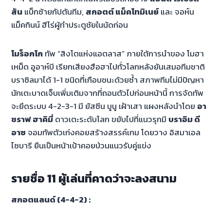
สัน
แบ็กซ้ายกัปตันทีม,
สกอตต์ แม็คโทมิเนย์
และ จอห์น
แม็คกินน์ ฮีโร่ผู้ทำประตูชัยในนัดก่อน
โมร็อกโก
ทัพ “สิงโตแห่งแอตลาส” ภายใต้การนำของ โมฮา
เหม็ด อูอาห์บี เรียกเสียงฮือฮาไปทั่วโลกหลังยันเสมอทีมชาติ
บราซิลมาได้ 1-1 ชนิดที่เกือบชนะด้วยซ้ำ สภาพทีมไม่มีปัญหา
นักเตะบาดเจ็บเพิ่มเติมจากที่ถอนตัวไปก่อนหน้านี้ การจัดทัพ
จะยึดระบบ 4-2-3-1 มี ยัสซีน บูนู เฝ้าเสา แผงหลังนำโดย
อา
ชราฟ ฮาคิมี่
ดาวเตะระดับโลก ขยับไปที่แนวรุกมี
บราอิม ดี
อาซ
จอมทัพตัวเก่งคอยสร้างสรรค์เกม โดยวาง อิสมาเอล
ไซบารี ยืนเป็นหน้าเป้าคอยป่วนแนวรับคู่แข่ง
รายชื่อ 11 ผู้เล่นที่คาดว่าจะลงสนาม
สกอตแลนด์ (4-4-2) :