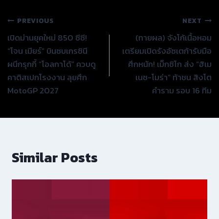
แนะแนว
PREVIOUS
NEXT
เปิดม่านยุคใหม่ 850 ซีซี!
(ทายผล) จังโก้เนื้อหอม
เรื่อง
“โจน เมียร์” บินซบเกรซินี
เตรียมเปิดรังอัซเตก้ารับมือ
ผนึกรุกกี้ “โอลกาโด้” ควบดู
ศึกหนัก! เม็กซิโก ส่ง “ฮิเม
คาติสเปกโรงงาน ลุยศึก
เนซ-โมร่า” ท้าชน สิงโต
MotoGP 2027
คำราม รอบ 16 ทีม
Similar Posts