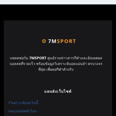
7M
SPORT
แพลตฟอร์ม
7MSPORT
ศูนย์รวมข่าวสารกีฬาและอัปเดตผล
บอลสดที่รวดเร็ว พร้อมข้อมูลวิเคราะห์บอลแม่นยำ ครบวงจร
ที่สุด เพื่อคอกีฬาตัวจริง
แผนผังเว็บไซต์
วิเคราะห์บอลวันนี้
ผลบอลสดทั่วโลก