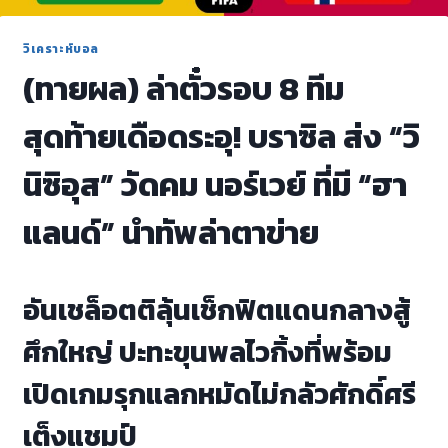
วิเคราะห์บอล
(ทายผล) ล่าตั๋วรอบ 8 ทีม
สุดท้ายเดือดระอุ! บราซิล ส่ง “วิ
นิซิอุส” วัดคม นอร์เวย์ ที่มี “ฮา
แลนด์” นำทัพล่าตาข่าย
อันเชล็อตติลุ้นเช็กฟิตแดนกลางสู้
ศึกใหญ่ ปะทะขุนพลไวกิ้งที่พร้อม
เปิดเกมรุกแลกหมัดไม่กลัวศักดิ์ศรี
เต็งแชมป์