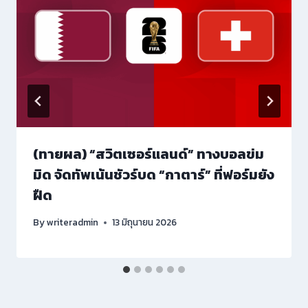
(ทายผล) “สวิตเซอร์แลนด์” ทางบอลข่ม
มิด จัดทัพเน้นชัวร์บด “กาตาร์” ที่ฟอร์มยัง
ฝืด
By
writeradmin
13 มิถุนายน 2026