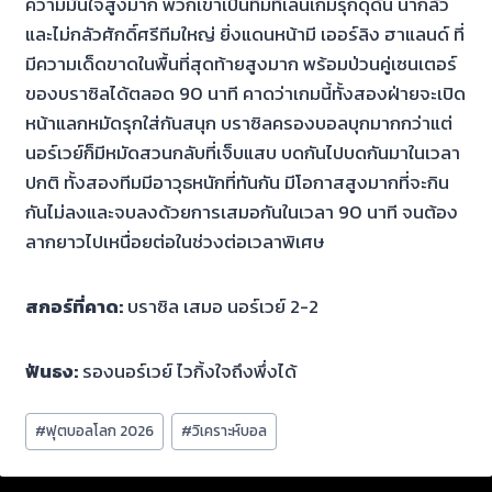
ความมั่นใจสูงมาก พวกเขาเป็นทีมที่เล่นเกมรุกดุดัน น่ากลัว
และไม่กลัวศักดิ์ศรีทีมใหญ่ ยิ่งแดนหน้ามี เออร์ลิง ฮาแลนด์ ที่
มีความเด็ดขาดในพื้นที่สุดท้ายสูงมาก พร้อมป่วนคู่เซนเตอร์
ของบราซิลได้ตลอด 90 นาที คาดว่าเกมนี้ทั้งสองฝ่ายจะเปิด
หน้าแลกหมัดรุกใส่กันสนุก บราซิลครองบอลบุกมากกว่าแต่
นอร์เวย์ก็มีหมัดสวนกลับที่เจ็บแสบ บดกันไปบดกันมาในเวลา
ปกติ ทั้งสองทีมมีอาวุธหนักที่ทันกัน มีโอกาสสูงมากที่จะกิน
กันไม่ลงและจบลงด้วยการเสมอกันในเวลา 90 นาที จนต้อง
ลากยาวไปเหนื่อยต่อในช่วงต่อเวลาพิเศษ
สกอร์ที่คาด:
บราซิล เสมอ นอร์เวย์ 2-2
ฟันธง:
รองนอร์เวย์ ไวกิ้งใจถึงพึ่งได้
Post
#
ฟุตบอลโลก 2026
#
วิเคราะห์บอล
Tags: