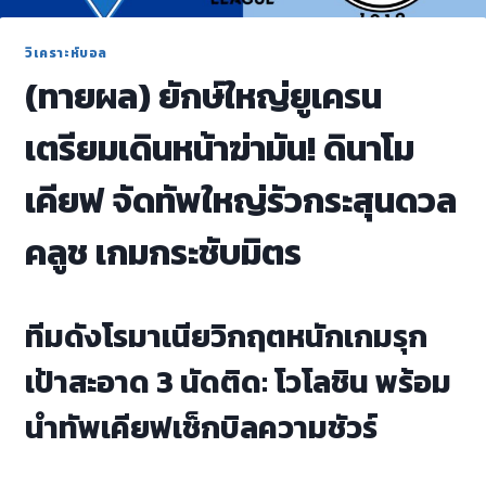
วิเคราะห์บอล
(ทายผล) ยักษ์ใหญ่ยูเครน
เตรียมเดินหน้าฆ่ามัน! ดินาโม
เคียฟ จัดทัพใหญ่รัวกระสุนดวล
คลูช เกมกระชับมิตร
ทีมดังโรมาเนียวิกฤตหนักเกมรุก
เป้าสะอาด 3 นัดติด: โวโลชิน พร้อม
นำทัพเคียฟเช็กบิลความชัวร์