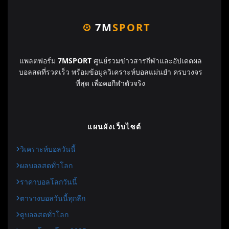
7M
SPORT
แพลตฟอร์ม
7MSPORT
ศูนย์รวมข่าวสารกีฬาและอัปเดตผล
บอลสดที่รวดเร็ว พร้อมข้อมูลวิเคราะห์บอลแม่นยำ ครบวงจร
ที่สุด เพื่อคอกีฬาตัวจริง
แผนผังเว็บไซต์
วิเคราะห์บอลวันนี้
ผลบอลสดทั่วโลก
ราคาบอลโลกวันนี้
ตารางบอลวันนี้ทุกลีก
ดูบอลสดทั่วโลก