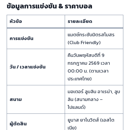
ข้อมูลการแข่งขัน & ราคาบอล
หัวข้อ
รายละเอียด
แมตช์กระชับมิตรสโมสร
การแข่งขัน
(Club Friendly)
คืนวันพฤหัสบดีที่ 9
กรกฎาคม 2569 เวลา
วัน / เวลาแข่งขัน
00:00 น. (ตามเวลา
ประเทศไทย)
มอเตอร์ ลูบลิน อาเรน่า, ลูบ
สนาม
ลิน (สนามกลาง –
โปแลนด์)
ยูนาส ยาโนวิตส์ (เอสโต
ผู้ตัดสิน
เนีย)