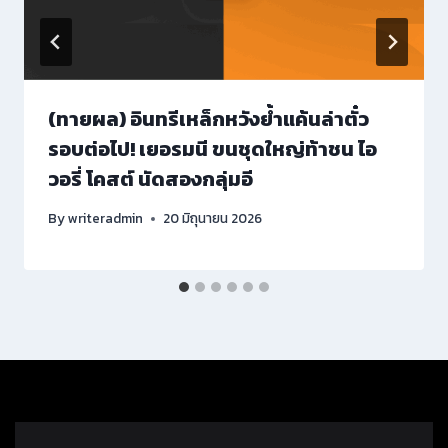
(ทายผล) อินทรีเหล็กหวังย้ำแค้นล่าตั๋ว
รอบต่อไป! เยอรมนี ขนชุดใหญ่ท้าชน ไอ
วอรี่ โคสต์ นัดสองกลุ่มอี
By
writeradmin
20 มิถุนายน 2026