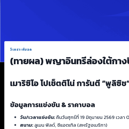
วิเคราะห์บอล
(ทายผล) พญาอินทรีล่องใต้กางป
เมาริซิโอ โปเช็ตติโน่ การันตี “พูล
ข้อมูลการแข่งขัน & ราคาบอล
วัน/เวลาแข่งขัน:
คืนวันศุกร์ที่ 19 มิถุนายน 2569 เวล
สนาม:
ลูเมน ฟิลด์, ซีแอตเทิล (สหรัฐอเมริกา)