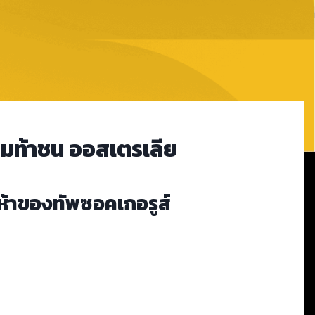
ิมท้าชน ออสเตรเลีย
ังห้าของทัพซอคเกอรูส์