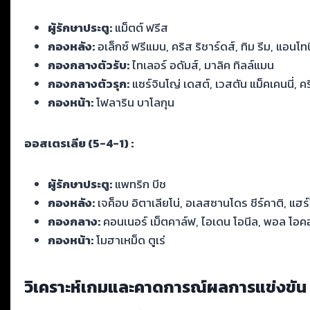
ผู้รักษาประตู:
แม็ตต์ ฟรีส
กองหลัง:
อเล็กซ์ ฟรีแมน, คริส ริชาร์ดส์, ทิม รีม, แอนโทน
กองกลางตัวรับ:
ไทเลอร์ อดัมส์, มาลิค ทิลล์แมน
กองกลางตัวรุก:
แซร์จินโญ่ เดสต์, เวสตัน แม็คเคนนี่, คร
กองหน้า:
โฟลาริน บาโลกุน
ออสเตรเลีย (5-4-1) :
ผู้รักษาประตู:
แพทริก บีช
กองหลัง:
เจค็อบ อิตาเลียโน่, อเลสซานโดร ชีร์คาติ, แฮร
กองกลาง:
คอนเนอร์ เม็ตคาล์ฟ, ไอเดน โอนีล, พอล โอคอน
กองหน้า:
โมฮาเหม็ด ตูเร่
วิเคราะห์เกมและคาดการณ์ผลการแข่งขัน