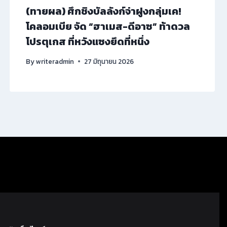
(ทายผล) ศึกชิงบัลลังก์จ่าฝูงกลุ่มเค!
โคลอมเบีย จัด “ฮาเมส-ดีอาซ” ท้าดวล
โปรตุเกส ที่หวังแซงยึดที่หนึ่ง
By
writeradmin
27 มิถุนายน 2026