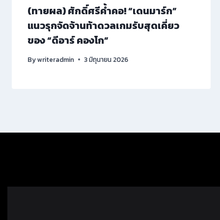
(ทายผล) ศักดิ์ศรีค้ำคอ! “เดนมาร์ก”
แนวรุกจัดจ้านท้าดวลเกมรับสุดเคี่ยว
ของ “ดีอาร์ คองโก”
By
writeradmin
3 มิถุนายน 2026