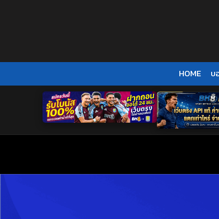
Skip
to
content
HOME
บ