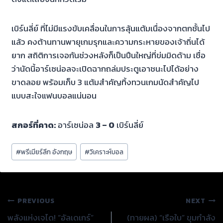
เบิร์นลี่ย์ ที่ไม่มีแรงขับเคลื่อนในการลุ้นแต้มเนื่องจากตกชั้นไป
แล้ว คงต้านทานพายุเกมรุกและความกระหายของเจ้าถิ่นได้
ยาก สถิติการเจอกันช่วงหลังก็เป็นปืนใหญ่ที่ข่มมิดด้าม เชื่อ
ว่านัดนี้อาร์เซน่อลจะเปิดฉากถล่มประตูเอาชนะไปได้อย่าง
ขาดลอย พร้อมเก็บ 3 แต้มสำคัญทิ้งทวนเกมนัดสำคัญไป
แบบสะใจแฟนบอลแน่นอน
สกอร์ที่คาด:
อาร์เซน่อล
3 – 0
เบิร์นลี่ย์
Post
#
พรีเมียร์ลีก อังกฤษ
#
วิเคราะห์บอล
Tags:
แนะแนว
PREVIOUS
NEXT
พลังแห่งเจได! “อัลเดเกร์”
(ทายผล) “เรือใบ” ขุมกำลัง