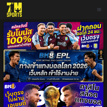
Skip
to
content