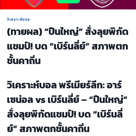
วิเคราะห์บอล
(ทายผล) “ปืนใหญ่” สั่งลุยพิกัด
แชมป์! บด “เบิร์นลี่ย์” สภาพตก
ชั้นคาถิ่น
วิเคราะห์บอล พรีเมียร์ลีก: อาร์
เซน่อล vs เบิร์นลี่ย์ – “ปืนใหญ่”
สั่งลุยพิกัดแชมป์! บด “เบิร์นลี่
ย์” สภาพตกชั้นคาถิ่น