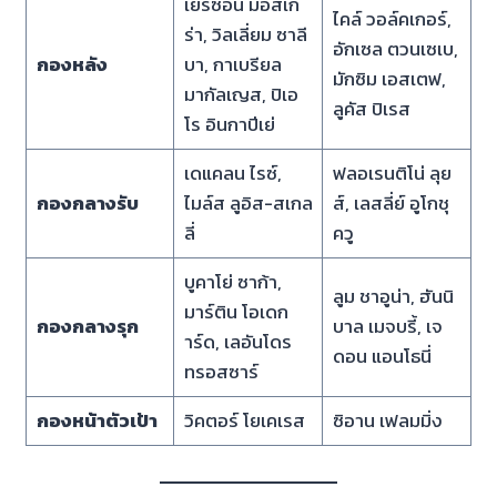
เยร์ซอน มอสเก
ไคล์ วอล์คเกอร์,
ร่า, วิลเลี่ยม ซาลี
อักเซล ตวนเซเบ,
กองหลัง
บา, กาเบรียล
มักซิม เอสเตฟ,
มากัลเญส, ปิเอ
ลูคัส ปิเรส
โร อินกาปีเย่
เดแคลน ไรซ์,
ฟลอเรนติโน่ ลุย
กองกลางรับ
ไมล์ส ลูอิส-สเกล
ส์, เลสลี่ย์ อูโกชุ
ลี่
ควู
บูคาโย่ ซาก้า,
ลูม ชาอูน่า, ฮันนิ
มาร์ติน โอเดก
กองกลางรุก
บาล เมจบรี้, เจ
าร์ด, เลอันโดร
ดอน แอนโธนี่
ทรอสซาร์
กองหน้าตัวเป้า
วิคตอร์ โยเคเรส
ซิอาน เฟลมมิ่ง