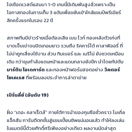
ไปเชือดเวสต์แฮมมา 1-0 เกมนี้มีเดิมพันสูงลิ่วเพราะเป็น
โอกาสทองในการเก็บ 3 แต้มเพื่อขยับเข้าใกล้แชมป์พรีเมียร์
ลีกครั้งแรกในรอบ 22 ปี
สภาพทีมมีข่าวร้ายเมื่อต้องเสีย เบน ไวท์ กองหลังตัวเก่งที่
บาดเจ็บเข่าจนปิดเทอมยาว รวมถึง ริคคาร์โด้ คาลาฟิออรี่ ที่
ไม่น่าถูกเสี่ยงใช้งาน ส่วน ทิมเบอร์ และ เมรีโน่ ยังชวดเหมือน
เดิม ทว่าขุมกำลังแดนหน้าและแดนกลางยังปึก นำโดยกัปตัน
มาร์ติน โอเดการ์ด
และกองหน้าฟอร์มฮอตอย่าง
วิคตอร์
โยเคเรส
ที่พร้อมลงประจำการล่าตาข่าย
เบิร์นลี่ย์ (อันดับ 19)
ฝั่ง “เดอะ คลาเร็ตส์” ภายใต้การนำของกุนซือชั่วคราว ไมเคิ่ล
แจ็คสัน การันตีตกชั้นสู่แชมเปี้ยนชิพแน่นอนแล้ว ทำให้ลงเล่น
ในแมตช์นี้ด้วยศักดิ์ศรีเพียงอย่างเดียว ผลงานนัดล่าสุด