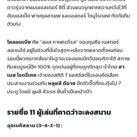
ดาวรุ่งจากแมนเชสเตอร์ ซิตี้ ส่วนแนวรุกฝากความหวังไว้ที่
อับบอสเบ็ค ฟายซุลลาเยฟ และเอลดอร์ โชมูโรดอฟ กัปตันทีม
ตัวเก่ง
โคลอมเบีย
ทัพ “ลอส กาเฟเตโรส” ของกุนซือ เนสตอร์
ลอเรนโซ่ อยู่ในช่วงที่มั่นใจสุดๆ หลังจากพลาดตั๋วหนก่อน
รอบนี้พวกเขากลับมาในฐานะรองแชมป์ทวีปอเมริกาใต้ สภาพ
ทีมสมบูรณ์ปึก 100% จุดเด่นอยู่ที่เกมรุกขีดสุด นำโดย
ฮา
เมส โรดรีเกซ
เจ้าของสถิติ 7 แอสซิสต์ในรอบคัดเลือก
ประสานงานร่วมกับ
หลุยส์ ดีอาซ
ปีกตัวจี๊ดที่กระทุ้งไป 7
ประตู โดยมี ลุยส์ ซัวเรซ ยืนค้ำเป็นหน้าเป้า
รายชื่อ 11 ผู้เล่นที่คาดว่าจะลงสนาม
อุซเบกิสถาน (3-4-2-1) :