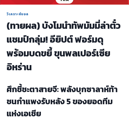
วิเคราะห์บอล
(ทายผล) บังโมนำทัพมัมมี่ล่าตั๋ว
แชมป์กลุ่ม! อียิปต์ ฟอร์มดุ
พร้อมบดขยี้ ขุนพลเปอร์เซีย
อิหร่าน
ศึกชี้ชะตาสายจี: พลังบุกซาลาห์ท้า
ชนกำแพงรับหลัง 5 ของยอดทีม
แห่งเอเชีย