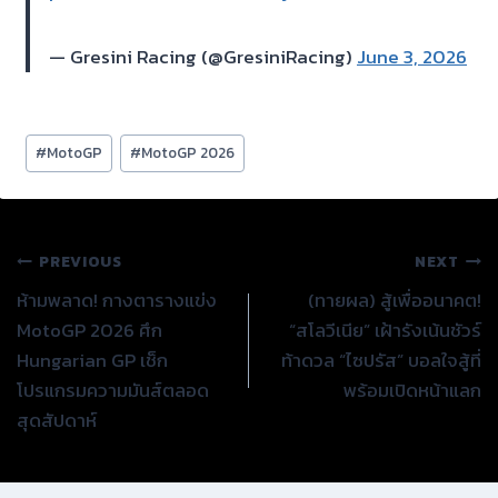
— Gresini Racing (@GresiniRacing)
June 3, 2026
Post
#
MotoGP
#
MotoGP 2026
Tags:
แนะแนว
PREVIOUS
NEXT
ห้ามพลาด! กางตารางแข่ง
(ทายผล) สู้เพื่ออนาคต!
เรื่อง
MotoGP 2026 ศึก
“สโลวีเนีย” เฝ้ารังเน้นชัวร์
Hungarian GP เช็ก
ท้าดวล “ไซปรัส” บอลใจสู้ที่
โปรแกรมความมันส์ตลอด
พร้อมเปิดหน้าแลก
สุดสัปดาห์