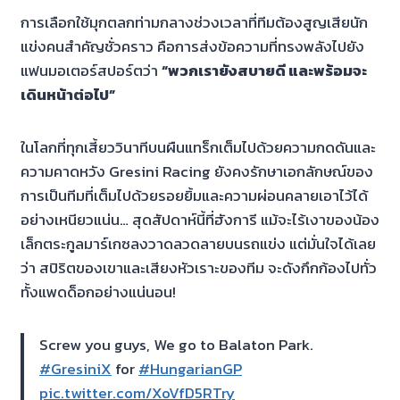
การเลือกใช้มุกตลกท่ามกลางช่วงเวลาที่ทีมต้องสูญเสียนัก
แข่งคนสำคัญชั่วคราว คือการส่งข้อความที่ทรงพลังไปยัง
แฟนมอเตอร์สปอร์ตว่า
“พวกเรายังสบายดี และพร้อมจะ
เดินหน้าต่อไป”
ในโลกที่ทุกเสี้ยววินาทีบนผืนแทร็กเต็มไปด้วยความกดดันและ
ความคาดหวัง Gresini Racing ยังคงรักษาเอกลักษณ์ของ
การเป็นทีมที่เต็มไปด้วยรอยยิ้มและความผ่อนคลายเอาไว้ได้
อย่างเหนียวแน่น… สุดสัปดาห์นี้ที่ฮังการี แม้จะไร้เงาของน้อง
เล็กตระกูลมาร์เกซลงวาดลวดลายบนรถแข่ง แต่มั่นใจได้เลย
ว่า สปิริตของเขาและเสียงหัวเราะของทีม จะดังกึกก้องไปทั่ว
ทั้งแพดด็อกอย่างแน่นอน!
Screw you guys, We go to Balaton Park.
#GresiniX
for
#HungarianGP
pic.twitter.com/XoVfD5RTry