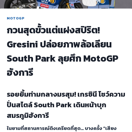
MOTOGP
กวนสุดขั้วแต่แฝงสปิริต!
Gresini ปล่อยภาพล้อเลียน
South Park ลุยศึก MotoGP
ฮังการี
รอยยิ้มท่ามกลางมรสุม! เกรซินี โชว์ความ
ปั่นสไตล์ South Park เดินหน้าบุก
สมรภูมิฮังการี
ในยามที่สถานการณ์ตึงเครียดที่สุด… บางครั้ง “เสียง