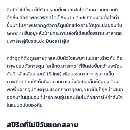
สิ่งที่ทำให้โพสต์นี้เรียกรอยยิ้มและแฝงไปด้วยความหมายที่
ลึกซึ้ง คือภาพกราฟิกสไตล์ South Park ที่ทีมงานตั้งใจทำ
ขึ้นมา ในภาพปรากฏตัวการ์ตูนนักแข่งภายใต้ชุดแข่งของทีม
Gresini ยืนอยู่หลังป้ายกระดาษลังที่เขียนชื่อสนาม บาลาตอ
นพาร์ค คู่กับรถแข่ง Ducati คู่ใจ
ทว่าจุดที่ดึงดูดสายตาและบีบหัวใจแฟนๆ ในเวลาเดียวกัน คือ
ภาพของตัวการ์ตูน “อเล็กซ์ มาร์เกซ” ที่ยืนส่งยิ้มกว้างพร้อม
กับมี “ผ้าคล้องแขน” (Sling) เพื่อบรรเทาอาการบาดเจ็บ
ภาพนี้สะท้อนให้เห็นถึงสถานการณ์จริงที่อเล็กซ์ยังคงต้อง
พักฟื้นจากอุบัติเหตุรุนแรงที่กาตาลุญญา แต่มันก็ถูกนำเสนอ
ออกมาในมุมมองที่น่ารัก อบอุ่น และเต็มไปด้วยการให้กำลังใจ
ในแบบฉบับของทีม
สปิริตที่ไม่มีวันแตกสลาย